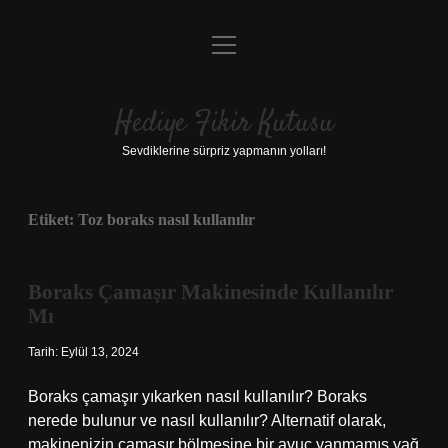
menüyü
Anasayfa
aç
Gizlilik Politikası
Hediye Fikir Kutusu
Yasal Uyarı
Sevdiklerine sürpriz yapmanın yolları!
Hakkımızda
Etiket:
Toz boraks nasıl kullanılır
Boraks Çamaşır Makinesinde Kullanılır
Mı
Tarih: Eylül 13, 2024
Boraks çamaşır yıkarken nasıl kullanılır? Boraks
nerede bulunur ve nasıl kullanılır? Alternatif olarak,
makinenizin çamaşır bölmesine bir avuç yanmamış yağ