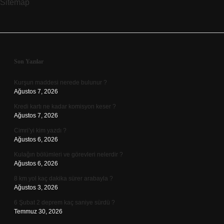
Sitemap
Sidebar
Son Yazılar
Kurşun maddesi nerede bulunur ?
Ağustos 7, 2026
Kredi kartı ne kadar komisyon keser ?
Ağustos 7, 2026
Cimri’yi kim yazdı ?
Ağustos 6, 2026
Kulağın bölümleri ve görevleri nelerdir ?
Ağustos 6, 2026
8 km yol kaç dakika sürer arabayla ?
Ağustos 3, 2026
6 Şubat 2 deprem kaç saniye sürdü ?
Temmuz 30, 2026