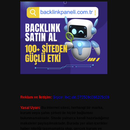
Reklam ve İletişim:
Skype: live:.cid.575569c608265c69
Yasal Uyarı:
Bu internet sitesi, herhangi bir marka,
kurum veya şahıs şirketi ile hiçbir bağlantısı
bulunmamaktadır. Sitede yalnızca kendi hazırladığımız
makaleler paylaşılmaktadır. Burada yer alan içerikler
haber niteliği taşımamakta olup, gerçek kurum ve