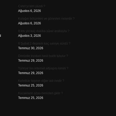
Cimri’yi kim yazdı ?
Ağustos 6, 2026
Kulağın bölümleri ve görevleri nelerdir ?
Ağustos 6, 2026
8 km yol kaç dakika sürer arabayla ?
u
Ağustos 3, 2026
6 Şubat 2 deprem kaç saniye sürdü ?
Temmuz 30, 2026
Denizde kıyıdan nasıl balık tutulur ?
Temmuz 29, 2026
Türkiye’nin internet altyapısı kimin ?
Temmuz 29, 2026
Kehribar taşının diğer adı nedir ?
Temmuz 25, 2026
Kazakların soyu nereden gelir ?
Temmuz 25, 2026