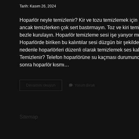
Tarih: Kasım 26, 2024
Hoparlör neyle temizlenir? Kir ve tozu temizlemek için ho
ancak temizlerken çok sert bastırmayın. Toz ve kiri temi
bezle kurulayın. Hoparlör temizleme sesi işe yarıyor mu? 
Hoparlörde biriken bu kalıntılar sesi düzgün bir şeki
nedenle hoparlörleri düzenli olarak temizlemek ses ka
Temizlenir? Telefon hoparlörüne su kaçması durumunda
sonra hoparlör kısmı…
Hoparlör
Devamını okuyun
Yorum Bırak
Içi
Nasıl
Temizlenir
Sitemap