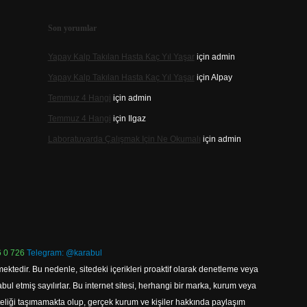
Son yorumlar
Yapay Kalp Takılan Hasta Kaç Yıl Yaşar
için
admin
Yapay Kalp Takılan Hasta Kaç Yıl Yaşar
için
Alpay
Temmuz 4 Hangi
için
admin
Temmuz 4 Hangi
için
Ilgaz
Laboratuvarda Çalışmak Için Ne Okumalı
için
admin
 0 726
Telegram: @karabul
ektedir. Bu nedenle, sitedeki içerikleri proaktif olarak denetleme veya
 etmiş sayılırlar. Bu internet sitesi, herhangi bir marka, kurum veya
niteliği taşımamakta olup, gerçek kurum ve kişiler hakkında paylaşım