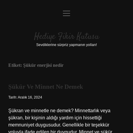
menüyü
Anasayfa
aç
Gizlilik Politikası
Hediye Fikir Kutusu
Yasal Uyarı
Sevdiklerine sürpriz yapmanın yolları!
Hakkımızda
Etiket:
Şükür enerjisi nedir
Şükür Ve Minnet Ne Demek
Tarih: Aralık 16, 2024
Şükran ve minnetle ne demek? Minnettarlık veya
şükran, bir kişinin aldığı yardım için hissettiği
memnuniyet duygusudur. Genellikle bir teşekkür
yoluyla ifade edilen bir duygudur. Minnet ve şükür