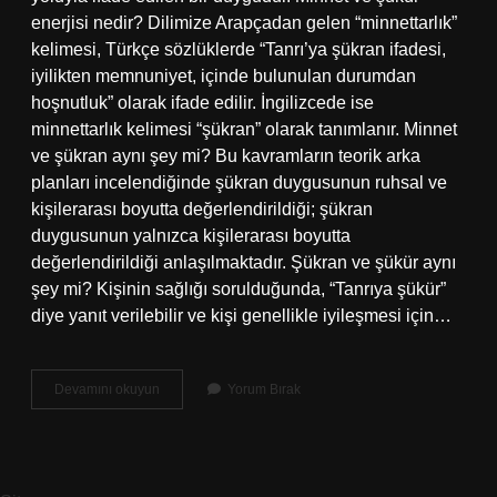
enerjisi nedir? Dilimize Arapçadan gelen “minnettarlık”
kelimesi, Türkçe sözlüklerde “Tanrı’ya şükran ifadesi,
iyilikten memnuniyet, içinde bulunulan durumdan
hoşnutluk” olarak ifade edilir. İngilizcede ise
minnettarlık kelimesi “şükran” olarak tanımlanır. Minnet
ve şükran aynı şey mi? Bu kavramların teorik arka
planları incelendiğinde şükran duygusunun ruhsal ve
kişilerarası boyutta değerlendirildiği; şükran
duygusunun yalnızca kişilerarası boyutta
değerlendirildiği anlaşılmaktadır. Şükran ve şükür aynı
şey mi? Kişinin sağlığı sorulduğunda, “Tanrıya şükür”
diye yanıt verilebilir ve kişi genellikle iyileşmesi için…
Şükür
Devamını okuyun
Yorum Bırak
Ve
Minnet
Ne
Demek