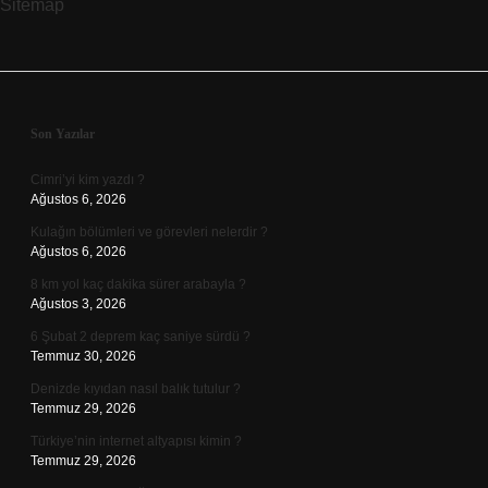
Sitemap
Sidebar
Son Yazılar
Cimri’yi kim yazdı ?
Ağustos 6, 2026
Kulağın bölümleri ve görevleri nelerdir ?
Ağustos 6, 2026
8 km yol kaç dakika sürer arabayla ?
Ağustos 3, 2026
6 Şubat 2 deprem kaç saniye sürdü ?
Temmuz 30, 2026
Denizde kıyıdan nasıl balık tutulur ?
Temmuz 29, 2026
Türkiye’nin internet altyapısı kimin ?
Temmuz 29, 2026