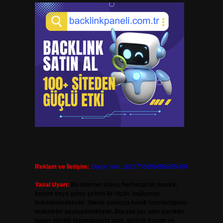
Reklam ve İletişim:
Skype: live:.cid.575569c608265c69
Yasal Uyarı:
Bu internet sitesi, herhangi bir marka,
kurum veya şahıs şirketi ile hiçbir bağlantısı
bulunmamaktadır. Sitede yalnızca kendi hazırladığımız
makaleler paylaşılmaktadır. Burada yer alan içerikler
haber niteliği taşımamakta olup, gerçek kurum ve