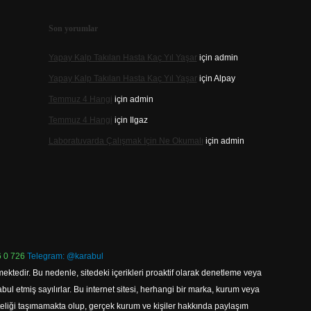
Son yorumlar
Yapay Kalp Takılan Hasta Kaç Yıl Yaşar
için
admin
Yapay Kalp Takılan Hasta Kaç Yıl Yaşar
için
Alpay
Temmuz 4 Hangi
için
admin
Temmuz 4 Hangi
için
Ilgaz
Laboratuvarda Çalışmak Için Ne Okumalı
için
admin
 0 726
Telegram: @karabul
ektedir. Bu nedenle, sitedeki içerikleri proaktif olarak denetleme veya
 etmiş sayılırlar. Bu internet sitesi, herhangi bir marka, kurum veya
niteliği taşımamakta olup, gerçek kurum ve kişiler hakkında paylaşım