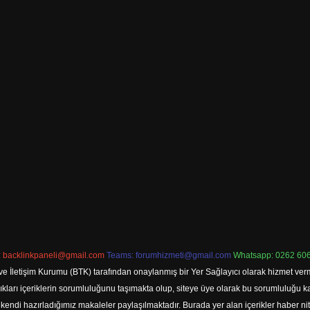
:
backlinkpaneli@gmail.com
Teams:
forumhizmeti@gmail.com
Whatsapp: 0262 606
ve İletişim Kurumu (BTK) tarafından onaylanmış bir Yer Sağlayıcı olarak hizmet verm
rı içeriklerin sorumluluğunu taşımakta olup, siteye üye olarak bu sorumluluğu kabul
a kendi hazırladığımız makaleler paylaşılmaktadır. Burada yer alan içerikler haber 