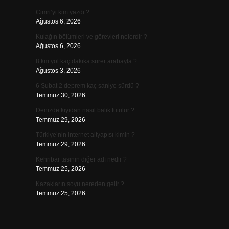
Cimri’yi kim yazdı ?
Ağustos 6, 2026
Kulağın bölümleri ve görevleri nelerdir ?
Ağustos 6, 2026
8 km yol kaç dakika sürer arabayla ?
Ağustos 3, 2026
6 Şubat 2 deprem kaç saniye sürdü ?
.
Temmuz 30, 2026
Denizde kıyıdan nasıl balık tutulur ?
Temmuz 29, 2026
Türkiye’nin internet altyapısı kimin ?
Temmuz 29, 2026
Kehribar taşının diğer adı nedir ?
Temmuz 25, 2026
Kazakların soyu nereden gelir ?
Temmuz 25, 2026