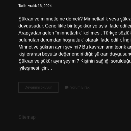
Tarih: Aralık 16, 2024
Şükran ve minnetle ne demek? Minnettarlık veya şükran,
duygusudur. Genellikle bir teşekkür yoluyla ifade edile
Arapçadan gelen “minnettarlık” kelimesi, Türkçe sözlükl
bulunulan durumdan hoşnutluk” olarak ifade edilir. İngil
Minnet ve şükran aynı şey mi? Bu kavramların teorik a
kişilerarası boyutta değerlendirildiği; şükran duygusunu
Şükran ve şükür aynı şey mi? Kişinin sağlığı sorulduğund
iyileşmesi için…
Şükür
Devamını okuyun
Yorum Bırak
Ve
Minnet
Ne
Demek
Sitemap