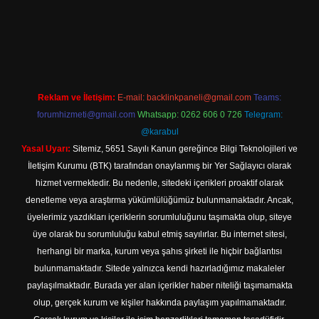
xper
betexpergir.net
Reklam ve İletişim:
E-mail:
backlinkpaneli@gmail.com
Teams:
forumhizmeti@gmail.com
Whatsapp: 0262 606 0 726
Telegram:
@karabul
Yasal Uyarı:
Sitemiz, 5651 Sayılı Kanun gereğince Bilgi Teknolojileri ve
İletişim Kurumu (BTK) tarafından onaylanmış bir Yer Sağlayıcı olarak
hizmet vermektedir. Bu nedenle, sitedeki içerikleri proaktif olarak
denetleme veya araştırma yükümlülüğümüz bulunmamaktadır. Ancak,
üyelerimiz yazdıkları içeriklerin sorumluluğunu taşımakta olup, siteye
üye olarak bu sorumluluğu kabul etmiş sayılırlar. Bu internet sitesi,
herhangi bir marka, kurum veya şahıs şirketi ile hiçbir bağlantısı
bulunmamaktadır. Sitede yalnızca kendi hazırladığımız makaleler
paylaşılmaktadır. Burada yer alan içerikler haber niteliği taşımamakta
olup, gerçek kurum ve kişiler hakkında paylaşım yapılmamaktadır.