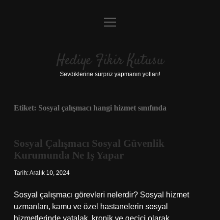
menüyü
Anasayfa
aç
Gizlilik Politikası
Hediye Fikir Kutusu
Yasal Uyarı
Sevdiklerine sürpriz yapmanın yolları!
Hakkımızda
Etiket:
Sosyal çalışmacı hangi hizmet sınıfında
Sosyal Çalışmacı Sosyal Güvenlik
Kurumunda Ne Iş Yapar
Tarih: Aralık 10, 2024
Sosyal çalışmacı görevleri nelerdir? Sosyal hizmet
uzmanları, kamu ve özel hastanelerin sosyal
hizmetlerinde yatalak, kronik ve geçici olarak