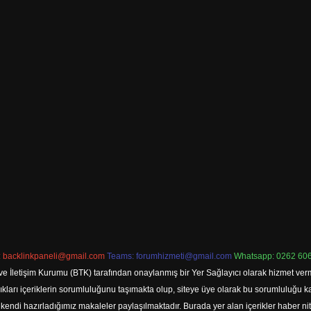
:
backlinkpaneli@gmail.com
Teams:
forumhizmeti@gmail.com
Whatsapp: 0262 606
ve İletişim Kurumu (BTK) tarafından onaylanmış bir Yer Sağlayıcı olarak hizmet verm
rı içeriklerin sorumluluğunu taşımakta olup, siteye üye olarak bu sorumluluğu kabul
a kendi hazırladığımız makaleler paylaşılmaktadır. Burada yer alan içerikler haber 