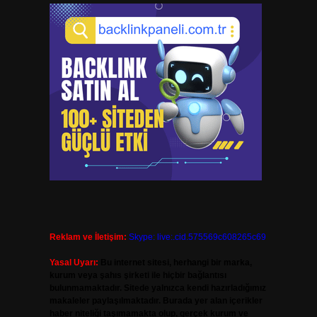
Reklam ve İletişim:
Skype: live:.cid.575569c608265c69
Yasal Uyarı:
Bu internet sitesi, herhangi bir marka,
kurum veya şahıs şirketi ile hiçbir bağlantısı
bulunmamaktadır. Sitede yalnızca kendi hazırladığımız
makaleler paylaşılmaktadır. Burada yer alan içerikler
haber niteliği taşımamakta olup, gerçek kurum ve