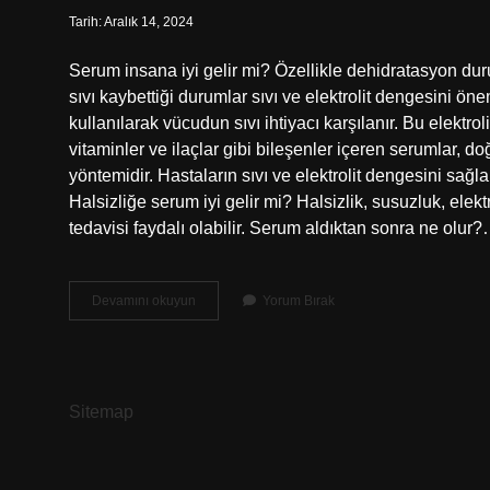
Tarih: Aralık 14, 2024
Serum insana iyi gelir mi? Özellikle dehidratasyon du
sıvı kaybettiği durumlar sıvı ve elektrolit dengesini ön
kullanılarak vücudun sıvı ihtiyacı karşılanır. Bu elektro
vitaminler ve ilaçlar gibi bileşenler içeren serumlar, doğ
yöntemidir. Hastaların sıvı ve elektrolit dengesini sağ
Halsizliğe serum iyi gelir mi? Halsizlik, susuzluk, elekt
tedavisi faydalı olabilir. Serum aldıktan sonra ne olur
Serum
Devamını okuyun
Yorum Bırak
Rahatlatır
Mı
Sitemap