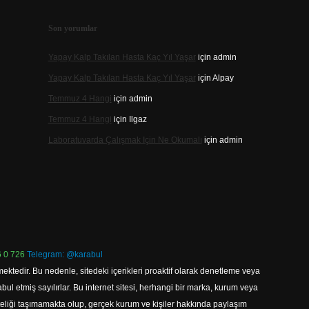
Son yorumlar
Yapay Kalp Takılan Hasta Kaç Yıl Yaşar
için
admin
Yapay Kalp Takılan Hasta Kaç Yıl Yaşar
için
Alpay
Temmuz 4 Hangi
için
admin
Temmuz 4 Hangi
için
Ilgaz
Laboratuvarda Çalışmak Için Ne Okumalı
için
admin
 0 726
Telegram: @karabul
ektedir. Bu nedenle, sitedeki içerikleri proaktif olarak denetleme veya
 etmiş sayılırlar. Bu internet sitesi, herhangi bir marka, kurum veya
niteliği taşımamakta olup, gerçek kurum ve kişiler hakkında paylaşım