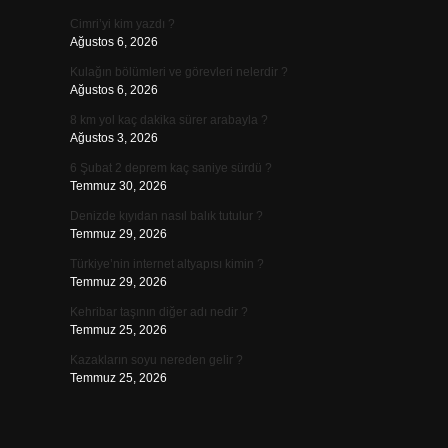
Cimri’yi kim yazdı ?
Ağustos 6, 2026
Kulağın bölümleri ve görevleri nelerdir ?
Ağustos 6, 2026
8 km yol kaç dakika sürer arabayla ?
Ağustos 3, 2026
6 Şubat 2 deprem kaç saniye sürdü ?
Temmuz 30, 2026
Denizde kıyıdan nasıl balık tutulur ?
Temmuz 29, 2026
Türkiye’nin internet altyapısı kimin ?
Temmuz 29, 2026
Kehribar taşının diğer adı nedir ?
Temmuz 25, 2026
Kazakların soyu nereden gelir ?
Temmuz 25, 2026