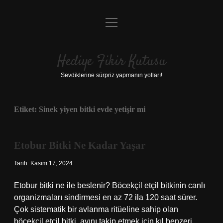
menüyü
Anasayfa
aç
Gizlilik Politikası
Hediye Fikir Kutusu
Yasal Uyarı
Sevdiklerine sürpriz yapmanın yolları!
Hakkımızda
Etiket:
Sinek yiyen bitki evde yetişir mi
Etobur Bitki Ne Kadar Yaşar
Tarih: Kasım 17, 2024
Etobur bitki ne ile beslenir? Böcekçil etçil bitkinin canlı
organizmaları sindirmesi en az 72 ila 120 saat sürer.
Çok sistematik bir avlanma ritüeline sahip olan
böcekçil etçil bitki, avını takip etmek için kıl benzeri