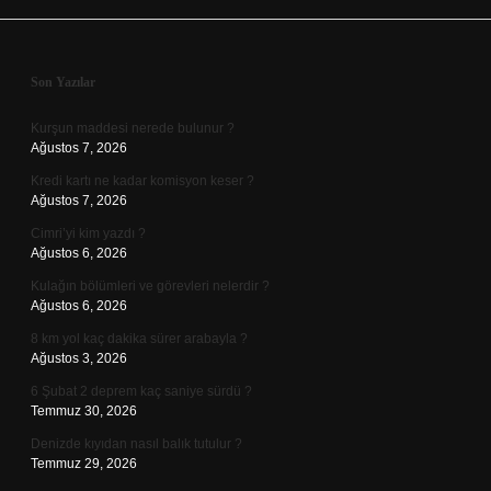
Sidebar
Son Yazılar
Kurşun maddesi nerede bulunur ?
Ağustos 7, 2026
Kredi kartı ne kadar komisyon keser ?
Ağustos 7, 2026
Cimri’yi kim yazdı ?
Ağustos 6, 2026
Kulağın bölümleri ve görevleri nelerdir ?
Ağustos 6, 2026
8 km yol kaç dakika sürer arabayla ?
Ağustos 3, 2026
6 Şubat 2 deprem kaç saniye sürdü ?
Temmuz 30, 2026
Denizde kıyıdan nasıl balık tutulur ?
Temmuz 29, 2026