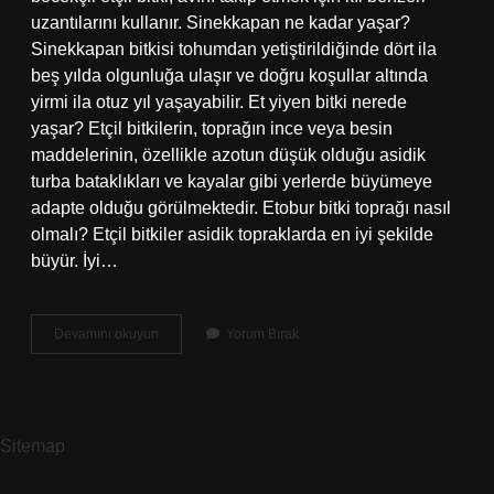
uzantılarını kullanır. Sinekkapan ne kadar yaşar?
Sinekkapan bitkisi tohumdan yetiştirildiğinde dört ila
beş yılda olgunluğa ulaşır ve doğru koşullar altında
yirmi ila otuz yıl yaşayabilir. Et yiyen bitki nerede
yaşar? Etçil bitkilerin, toprağın ince veya besin
maddelerinin, özellikle azotun düşük olduğu asidik
turba bataklıkları ve kayalar gibi yerlerde büyümeye
adapte olduğu görülmektedir. Etobur bitki toprağı nasıl
olmalı? Etçil bitkiler asidik topraklarda en iyi şekilde
büyür. İyi…
Etobur
Devamını okuyun
Yorum Bırak
Bitki
Ne
Kadar
Yaşar
Sitemap