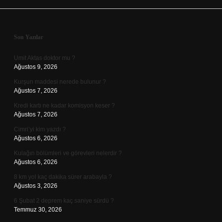
Sidebar
Son Yazılar
Umit Aktas doktor mu ?
Ağustos 9, 2026
Kurşun maddesi nerede bulunur ?
Ağustos 7, 2026
Kredi kartı ne kadar komisyon keser ?
Ağustos 7, 2026
Cimri’yi kim yazdı ?
Ağustos 6, 2026
Kulağın bölümleri ve görevleri nelerdir ?
Ağustos 6, 2026
8 km yol kaç dakika sürer arabayla ?
Ağustos 3, 2026
6 Şubat 2 deprem kaç saniye sürdü ?
Temmuz 30, 2026