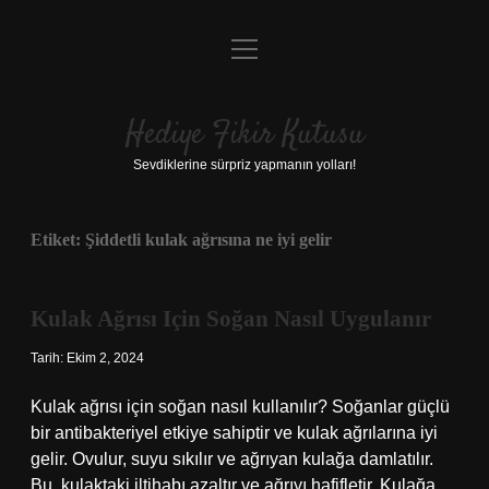
menüyü
Anasayfa
aç
Gizlilik Politikası
Hediye Fikir Kutusu
Yasal Uyarı
Sevdiklerine sürpriz yapmanın yolları!
Hakkımızda
Etiket:
Şiddetli kulak ağrısına ne iyi gelir
Kulak Ağrısı Için Soğan Nasıl Uygulanır
Tarih: Ekim 2, 2024
Kulak ağrısı için soğan nasıl kullanılır? Soğanlar güçlü
bir antibakteriyel etkiye sahiptir ve kulak ağrılarına iyi
gelir. Ovulur, suyu sıkılır ve ağrıyan kulağa damlatılır.
Bu, kulaktaki iltihabı azaltır ve ağrıyı hafifletir. Kulağa