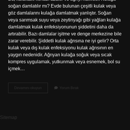
soğan damlatılır mı? Evde bulunan çeşitli kulak veya
göz damlalarını kulağa damlatmak yanlıştır. Soğan
veya sarımsak suyu veya zeytinyağı gibi yağları kulağa
damlatmak kulak enfeksiyonunun şiddetini daha da
artırabilir. Bazı damlalar işitme ve denge merkezine bile
zarar verebilir. Şiddetli kulak ağrısına ne iyi gelir? Orta
kulak veya dış kulak enfeksiyonu kulak ağrısının en
yaygın nedenidir. Ağrıyan kulağa soğuk veya sıcak
kompres uygulamak, yutkunmak veya esnemek, bol su
içmek…
Kulak
Devamını okuyun
Yorum Bırak
Ağrısı
Için
Soğan
Nasıl
Uygulanır
Sitemap