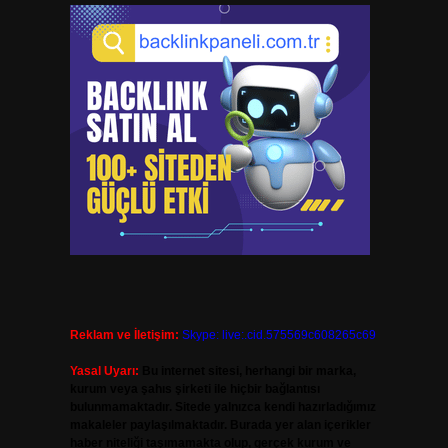
Reklam ve İletişim:
Skype: live:.cid.575569c608265c69
Yasal Uyarı:
Bu internet sitesi, herhangi bir marka,
kurum veya şahıs şirketi ile hiçbir bağlantısı
bulunmamaktadır. Sitede yalnızca kendi hazırladığımız
makaleler paylaşılmaktadır. Burada yer alan içerikler
haber niteliği taşımamakta olup, gerçek kurum ve