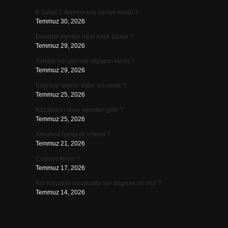
6 Şubat 2 deprem kaç saniye sürdü ?
Temmuz 30, 2026
Denizde kıyıdan nasıl balık tutulur ?
Temmuz 29, 2026
Türkiye’nin internet altyapısı kimin ?
Temmuz 29, 2026
Kehribar taşının diğer adı nedir ?
Temmuz 25, 2026
Kazakların soyu nereden gelir ?
Temmuz 25, 2026
Almanca hangi dil kökeni ?
Temmuz 21, 2026
Cosmos kimin ?
Temmuz 17, 2026
Kur korumalı mevduatta kur düşerse ne olur ?
Temmuz 14, 2026