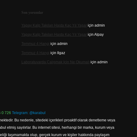
Son yorumlar
Yapay Kalp Takılan Hasta Kaç Yıl Yaşar
için
admin
Yapay Kalp Takılan Hasta Kaç Yıl Yaşar
için
Alpay
Temmuz 4 Hangi
için
admin
Temmuz 4 Hangi
için
Ilgaz
Laboratuvarda Çalışmak Için Ne Okumalı
için
admin
 0 726
Telegram: @karabul
ektedir. Bu nedenle, sitedeki içerikleri proaktif olarak denetleme veya
 etmiş sayılırlar. Bu internet sitesi, herhangi bir marka, kurum veya
niteliği taşımamakta olup, gerçek kurum ve kişiler hakkında paylaşım