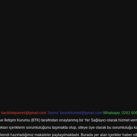
:
backlinkpaneli@gmail.com
Teams:
forumhizmeti@gmail.com
Whatsapp: 0262 606
ve İletişim Kurumu (BTK) tarafından onaylanmış bir Yer Sağlayıcı olarak hizmet verm
rı içeriklerin sorumluluğunu taşımakta olup, siteye üye olarak bu sorumluluğu kabul
a kendi hazırladığımız makaleler paylaşılmaktadır. Burada yer alan içerikler haber 