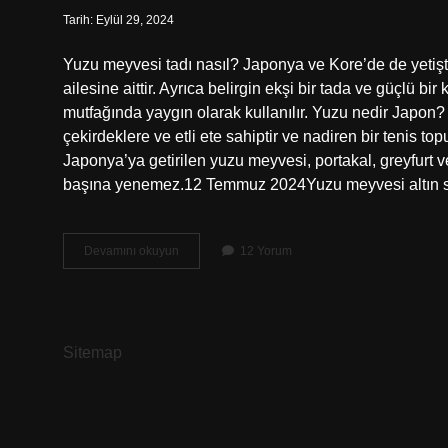
Tarih: Eylül 29, 2024
Yuzu meyvesi tadı nasıl? Japonya ve Kore’de de yetiştiri
ailesine aittir. Ayrıca belirgin ekşi bir tada ve güçlü 
mutfağında yaygın olarak kullanılır. Yuzu nedir Japon?
çekirdeklere ve etli ete sahiptir ve nadiren bir tenis 
Japonya’ya getirilen yuzu meyvesi, portakal, greyfurt ve 
başına yenemez.12 Temmuz 2024Yuzu meyvesi altın sa
Yuzu
Devamını okuyun
12 Yorum
Ne
Demek
Sitemap