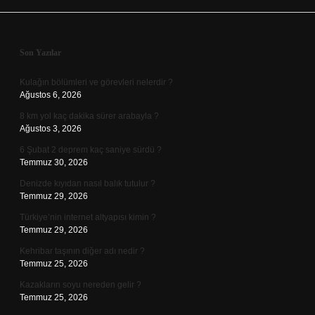
Sidebar
Son Yazılar
Kulağın bölümleri ve görevleri nelerdir ?
Ağustos 6, 2026
8 km yol kaç dakika sürer arabayla ?
Ağustos 3, 2026
6 Şubat 2 deprem kaç saniye sürdü ?
Temmuz 30, 2026
Denizde kıyıdan nasıl balık tutulur ?
Temmuz 29, 2026
Türkiye’nin internet altyapısı kimin ?
Temmuz 29, 2026
Kehribar taşının diğer adı nedir ?
Temmuz 25, 2026
Kazakların soyu nereden gelir ?
Temmuz 25, 2026