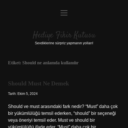
menüyü
Anasayfa
aç
Gizlilik Politikası
Hediye Fikir Kutusu
Yasal Uyarı
Sevdiklerine sürpriz yapmanın yolları!
Hakkımızda
Etiket:
Should ne anlamda kullanılır
Should Must Ne Demek
Tarih: Ekim 5, 2024
Should ve must arasındaki fark nedir? “Must” daha çok
bir yükümlülüğü temsil ederken, “should” bir seçeneği
veya öneriyi temsil eder. Must ve should bir
yükümlülüğü ifade eder. “Must” daha çok bir