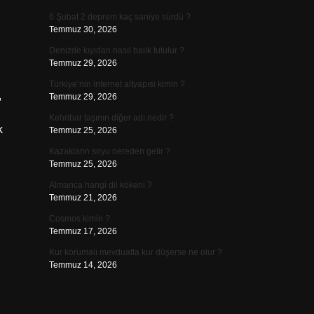
6 Şubat 2 deprem kaç saniye sürdü ?
Temmuz 30, 2026
Denizde kıyıdan nasıl balık tutulur ?
Temmuz 29, 2026
Türkiye’nin internet altyapısı kimin ?
Temmuz 29, 2026
Kehribar taşının diğer adı nedir ?
k
Temmuz 25, 2026
Kazakların soyu nereden gelir ?
Temmuz 25, 2026
Almanca hangi dil kökeni ?
Temmuz 21, 2026
Cosmos kimin ?
Temmuz 17, 2026
Kur korumalı mevduatta kur düşerse ne olur ?
Temmuz 14, 2026