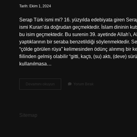
Tarih: Ekim 1, 2024
Serap Türk ismi mi? 16. yüzyılda edebiyata giren Ser
ismi Kuran’da doğrudan geçmektedir. İslam dininin kuts
bu isim geçmektedir. Bu surenin 39. ayetinde Allah’ı,
yaptıklarının bir seraba benzetildiği söylenmektedir. Se
“çölde görülen rüya” kelimesinden ödünç alınmış bir keli
fiilinden gelmiş olabilir “gitti, kaçtı, (su) aktı, (deve)
kullanılmasa…
Serap
Devamını okuyun
Yorum Bırak
Ismi
Ne
Anlamı
Sitemap