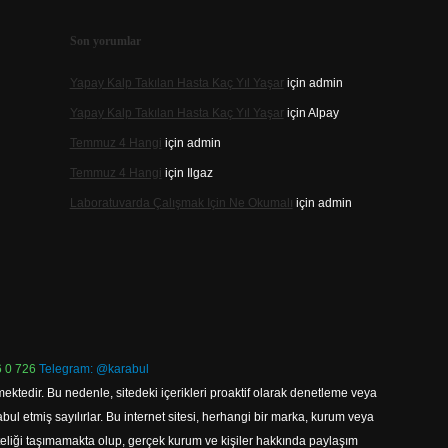
Son yorumlar
Yapay Kalp Takılan Hasta Kaç Yıl Yaşar
için
admin
Yapay Kalp Takılan Hasta Kaç Yıl Yaşar
için
Alpay
Temmuz 4 Hangi
için
admin
Temmuz 4 Hangi
için
Ilgaz
Laboratuvarda Çalışmak Için Ne Okumalı
için
admin
 0 726
Telegram: @karabul
ektedir. Bu nedenle, sitedeki içerikleri proaktif olarak denetleme veya
 etmiş sayılırlar. Bu internet sitesi, herhangi bir marka, kurum veya
niteliği taşımamakta olup, gerçek kurum ve kişiler hakkında paylaşım