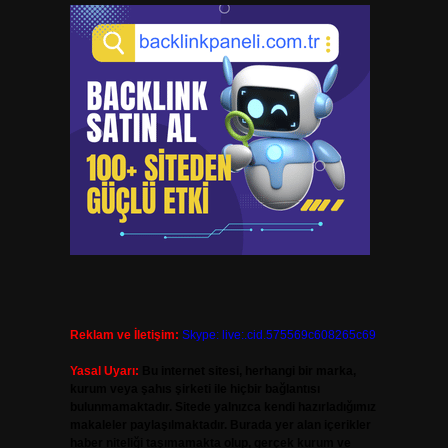
Reklam ve İletişim:
Skype: live:.cid.575569c608265c69
Yasal Uyarı:
Bu internet sitesi, herhangi bir marka,
kurum veya şahıs şirketi ile hiçbir bağlantısı
bulunmamaktadır. Sitede yalnızca kendi hazırladığımız
makaleler paylaşılmaktadır. Burada yer alan içerikler
haber niteliği taşımamakta olup, gerçek kurum ve