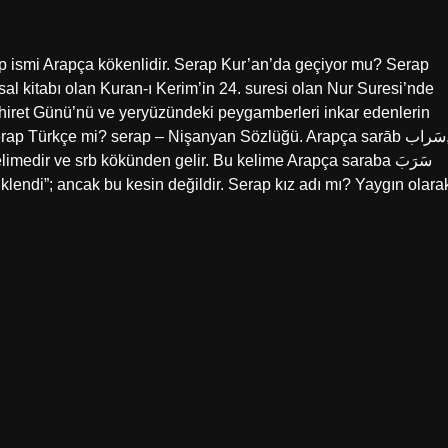
ap ismi Arapça kökenlidir. Serap Kur’an’da geçiyor mu? Serap
al kitabı olan Kuran-ı Kerim’in 24. suresi olan Nur Suresi’nde
 Ahiret Günü’nü ve yeryüzündeki peygamberleri inkar edenlerin
rap Türkçe mi? serap – Nişanyan Sözlüğü. Arapça sarāb سَراب,
medir ve srb kökünden gelir. Bu kelime Arapça saraba سَرَبَ
 sürüklendi”; ancak bu kesin değildir. Serap kız adı mı? Yaygın olara