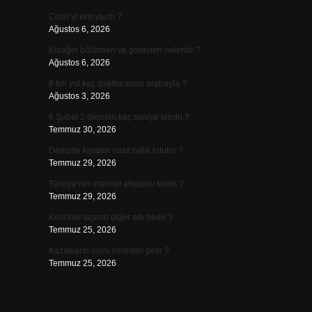
Cimri’yi kim yazdı ?
Ağustos 6, 2026
Kulağın bölümleri ve görevleri nelerdir ?
Ağustos 6, 2026
8 km yol kaç dakika sürer arabayla ?
Ağustos 3, 2026
6 Şubat 2 deprem kaç saniye sürdü ?
Temmuz 30, 2026
Denizde kıyıdan nasıl balık tutulur ?
Temmuz 29, 2026
Türkiye’nin internet altyapısı kimin ?
Temmuz 29, 2026
Kehribar taşının diğer adı nedir ?
Temmuz 25, 2026
Kazakların soyu nereden gelir ?
Temmuz 25, 2026