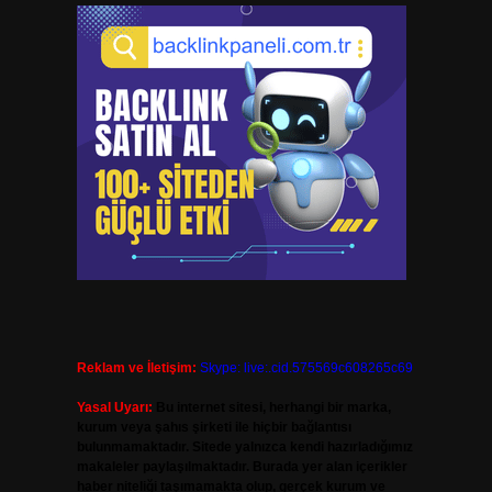
Reklam ve İletişim:
Skype: live:.cid.575569c608265c69
Yasal Uyarı:
Bu internet sitesi, herhangi bir marka,
kurum veya şahıs şirketi ile hiçbir bağlantısı
bulunmamaktadır. Sitede yalnızca kendi hazırladığımız
makaleler paylaşılmaktadır. Burada yer alan içerikler
haber niteliği taşımamakta olup, gerçek kurum ve