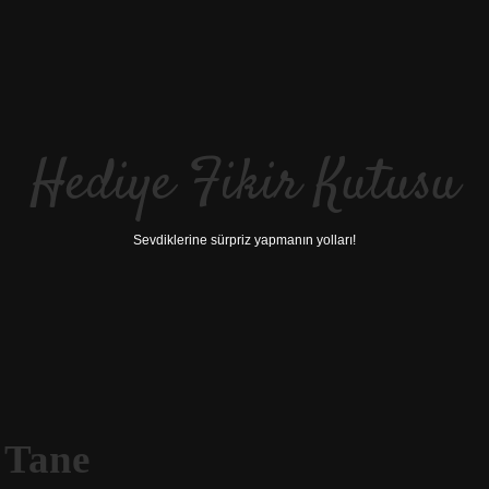
Hediye Fikir Kutusu
Sevdiklerine sürpriz yapmanın yolları!
5 Tane