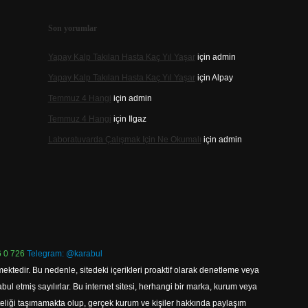
Son yorumlar
Yapay Kalp Takılan Hasta Kaç Yıl Yaşar
için
admin
Yapay Kalp Takılan Hasta Kaç Yıl Yaşar
için
Alpay
Temmuz 4 Hangi
için
admin
Temmuz 4 Hangi
için
Ilgaz
Laboratuvarda Çalışmak Için Ne Okumalı
için
admin
 0 726
Telegram: @karabul
ektedir. Bu nedenle, sitedeki içerikleri proaktif olarak denetleme veya
 etmiş sayılırlar. Bu internet sitesi, herhangi bir marka, kurum veya
niteliği taşımamakta olup, gerçek kurum ve kişiler hakkında paylaşım