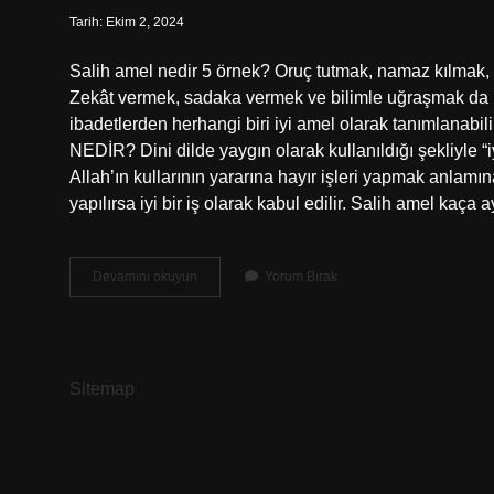
Tarih: Ekim 2, 2024
Salih amel nedir 5 örnek? Oruç tutmak, namaz kılmak, 
Zekât vermek, sadaka vermek ve bilimle uğraşmak da iyi
ibadetlerden herhangi biri iyi amel olarak tanımlanab
NEDİR? Dini dilde yaygın olarak kullanıldığı şekliyle “i
Allah’ın kullarının yararına hayır işleri yapmak anlamı
yapılırsa iyi bir iş olarak kabul edilir. Salih amel kaça a
Salih
Devamını okuyun
Yorum Bırak
Ameller
Nelerdir
5
Tane
Sitemap