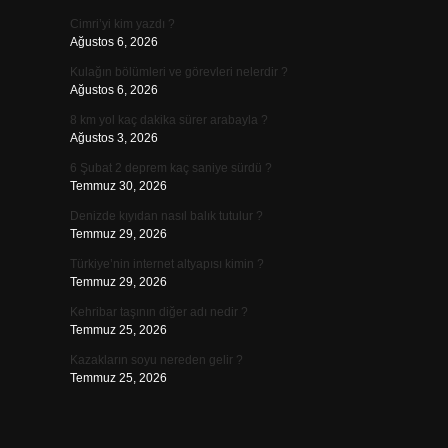
Cimri’yi kim yazdı ?
Ağustos 6, 2026
Kulağın bölümleri ve görevleri nelerdir ?
Ağustos 6, 2026
8 km yol kaç dakika sürer arabayla ?
Ağustos 3, 2026
6 Şubat 2 deprem kaç saniye sürdü ?
Temmuz 30, 2026
Denizde kıyıdan nasıl balık tutulur ?
Temmuz 29, 2026
Türkiye’nin internet altyapısı kimin ?
Temmuz 29, 2026
Kehribar taşının diğer adı nedir ?
Temmuz 25, 2026
Kazakların soyu nereden gelir ?
Temmuz 25, 2026