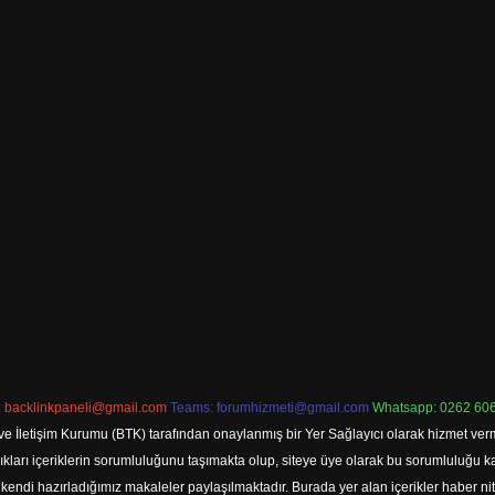
:
backlinkpaneli@gmail.com
Teams:
forumhizmeti@gmail.com
Whatsapp: 0262 606
ve İletişim Kurumu (BTK) tarafından onaylanmış bir Yer Sağlayıcı olarak hizmet verm
rı içeriklerin sorumluluğunu taşımakta olup, siteye üye olarak bu sorumluluğu kabul
a kendi hazırladığımız makaleler paylaşılmaktadır. Burada yer alan içerikler haber 