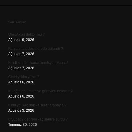
Sidebar
Son Yazılar
Umit Aktas doktor mu ?
Ağustos 9, 2026
Kurşun maddesi nerede bulunur ?
Ağustos 7, 2026
Kredi kartı ne kadar komisyon keser ?
Ağustos 7, 2026
Cimri’yi kim yazdı ?
Ağustos 6, 2026
Kulağın bölümleri ve görevleri nelerdir ?
Ağustos 6, 2026
8 km yol kaç dakika sürer arabayla ?
Ağustos 3, 2026
6 Şubat 2 deprem kaç saniye sürdü ?
Temmuz 30, 2026