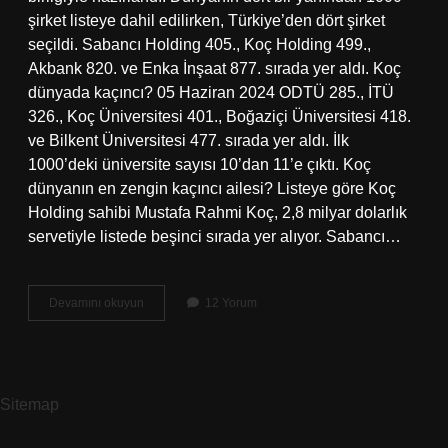
şirket listeye dahil edilirken, Türkiye’den dört şirket
seçildi. Sabancı Holding 405., Koç Holding 499.,
Akbank 820. ve Enka İnşaat 877. sırada yer aldı. Koç
dünyada kaçıncı? 05 Haziran 2024 ODTÜ 285., İTÜ
326., Koç Üniversitesi 401., Boğaziçi Üniversitesi 418.
ve Bilkent Üniversitesi 477. sırada yer aldı. İlk
1000’deki üniversite sayısı 10’dan 11’e çıktı. Koç
dünyanın en zengin kaçıncı ailesi? Listeye göre Koç
Holding sahibi Mustafa Rahmi Koç, 2,8 milyar dolarlık
servetiyle listede beşinci sırada yer alıyor. Sabancı…
Koç
Devamını okuyun
12 Yorum
Holding
Dünya
Sıralamasında
Kaçıncı
Sitemap