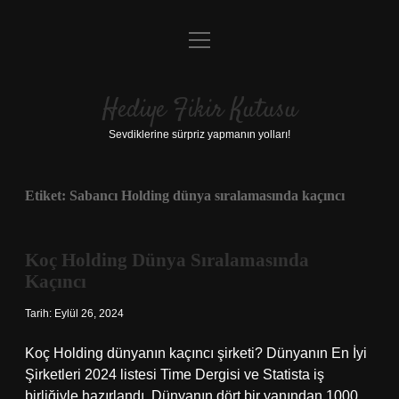
menüyü
Anasayfa
aç
Gizlilik Politikası
Hediye Fikir Kutusu
Yasal Uyarı
Sevdiklerine sürpriz yapmanın yolları!
Hakkımızda
Etiket:
Sabancı Holding dünya sıralamasında kaçıncı
Koç Holding Dünya Sıralamasında
Kaçıncı
Tarih: Eylül 26, 2024
Koç Holding dünyanın kaçıncı şirketi? Dünyanın En İyi
Şirketleri 2024 listesi Time Dergisi ve Statista iş
birliğiyle hazırlandı. Dünyanın dört bir yanından 1000