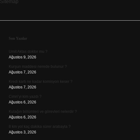
Sitemap
Sidebar
Son Yazılar
Umit Aktas doktor mu ?
Ağustos 9, 2026
Kurşun maddesi nerede bulunur ?
Ağustos 7, 2026
Kredi kartı ne kadar komisyon keser ?
Ağustos 7, 2026
Cimri’yi kim yazdı ?
Ağustos 6, 2026
Kulağın bölümleri ve görevleri nelerdir ?
Ağustos 6, 2026
8 km yol kaç dakika sürer arabayla ?
Ağustos 3, 2026