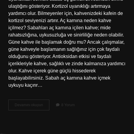
ulaştığını gösteriyor. Kortizol uyanıklığı artırmaya
yardımcı olur. Bilmeyenler için, kahvenizdeki kafein de
kortizol seviyenizi artırır. Aç karnına neden kahve
içilmez? Sabahları aç karnına içilen kahve; mide
rahatsızlığına, uykusuzluğa ve sinirliliğe neden olabilir.
Güne kahve ile başlamak doğru mu? Ancak çalışmalar,
güne kahveyle başlamanın sağlığınız için çok faydalı
olduğunu gösteriyor. Antioksidan etkisi ve faydalı
içerikleriyle kahve, sağlıklı ve zinde kalmanıza yardımcı
olur. Kahve içerek güne güçlü hissederek
başlayabilirsiniz. Sabah aç karnına kahve içmek
uykuyu kaçırır…
Uyanır
Devamını okuyun
8 Yorum
Uyanmaz
Neden
Kahve
Içilmez