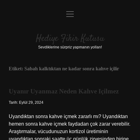
menüyü
Anasayfa
aç
Gizlilik Politikası
Hediye Fikir Kutusu
Yasal Uyarı
Sevdiklerine sürpriz yapmanın yolları!
Hakkımızda
Etiket:
Sabah kalktıktan ne kadar sonra kahve içilir
Uyanır Uyanmaz Neden Kahve Içilmez
Tarih: Eylül 29, 2024
Uyandıktan sonra kahve içmek zararlı mı? Uyandıktan
hemen sonra kahve içmek faydadan çok zarar verebilir.
Araştırmalar, vücudunuzun kortizol üretiminin
uyandıktan sonraki saatte üç günlük zirvesinden birine