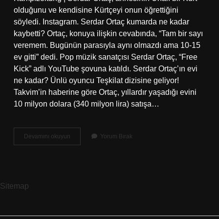
olduğunu ve kendisine Kürtçeyi onun öğrettiğini
söyledi. Instagram. Serdar Ortaç kumarda ne kadar
kaybetti? Ortaç, konuya ilişkin cevabında, “Tam bir sayı
veremem. Bugünün parasıyla aynı olmazdı ama 10-15
ev gitti” dedi. Pop müzik sanatçısı Serdar Ortaç, “Free
Kick” adlı YouTube şovuna katıldı. Serdar Ortaç’ın evi
ne kadar? Ünlü oyuncu Teşkilat dizisine geliyor!
Takvim’in haberine göre Ortaç, yıllardır yaşadığı evini
10 milyon dolara (340 milyon lira) satışa…
Serdar
Devamını okuyun
Yorum Bırak
Ortaç
Annesi
Kim
Sitemap