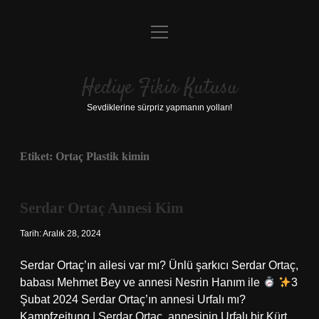
menüyü
Anasayfa
aç
Gizlilik Politikası
Hediye Fikir Kutusu
Yasal Uyarı
Sevdiklerine sürpriz yapmanın yolları!
Hakkımızda
Etiket:
Ortaç Plastik kimin
Serdar Ortaç Annesi Kim
Tarih: Aralık 28, 2024
Serdar Ortaç’ın ailesi var mı? Ünlü şarkıcı Serdar Ortaç,
babası Mehmet Bey ve annesi Nesrin Hanım ile
3
Şubat 2024 Serdar Ortaç’ın annesi Urfalı mı?
Kampfzeitung | Serdar Ortaç, annesinin Urfalı bir Kürt