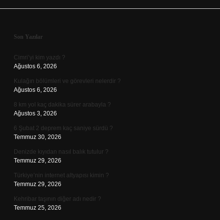
Sidebar
Son Yazılar
Cimri’yi kim yazdı ?
Ağustos 6, 2026
Kulağın bölümleri ve görevleri nelerdir ?
Ağustos 6, 2026
8 km yol kaç dakika sürer arabayla ?
Ağustos 3, 2026
6 Şubat 2 deprem kaç saniye sürdü ?
Temmuz 30, 2026
Denizde kıyıdan nasıl balık tutulur ?
Temmuz 29, 2026
Türkiye’nin internet altyapısı kimin ?
Temmuz 29, 2026
Kehribar taşının diğer adı nedir ?
Temmuz 25, 2026