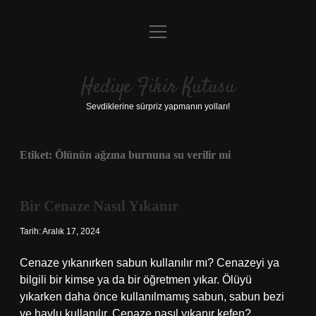
menüyü
Anasayfa
aç
Gizlilik Politikası
Hediye Fikir Kutusu
Yasal Uyarı
Sevdiklerine sürpriz yapmanın yolları!
Hakkımızda
Etiket:
Ölünün ağzına burnuna su verilir mi
Bir Cenaze Nasıl Yıkanır
Tarih: Aralık 17, 2024
Cenaze yıkanırken sabun kullanılır mı? Cenazeyi ya
bilgili bir kimse ya da bir öğretmen yıkar. Ölüyü
yıkarken daha önce kullanılmamış sabun, sabun bezi
ve havlu kullanılır. Cenaze nasıl yıkanır kefen?