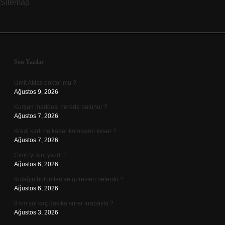
Sitemap
Sidebar
Son Yazılar
Umit Aktas doktor mu ?
Ağustos 9, 2026
Kurşun maddesi nerede bulunur ?
Ağustos 7, 2026
Kredi kartı ne kadar komisyon keser ?
Ağustos 7, 2026
Cimri’yi kim yazdı ?
Ağustos 6, 2026
Kulağın bölümleri ve görevleri nelerdir ?
Ağustos 6, 2026
8 km yol kaç dakika sürer arabayla ?
Ağustos 3, 2026