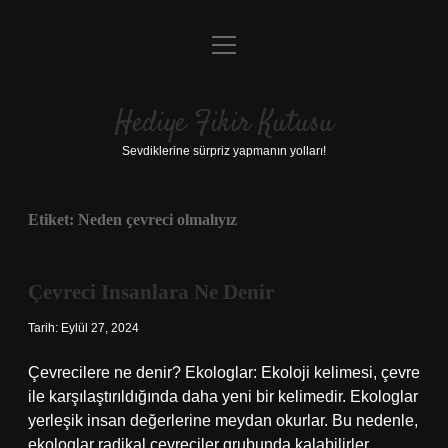
menüyü
Anasayfa
aç
Gizlilik Politikası
Hediye Fikir Kutusu
Yasal Uyarı
Sevdiklerine sürpriz yapmanın yolları!
Hakkımızda
Etiket:
Neden çevreci olmalıyız
Çevreci Insanlara Ne Denir
Tarih: Eylül 27, 2024
Çevrecilere ne denir? Ekologlar: Ekoloji kelimesi, çevre
ile karşılaştırıldığında daha yeni bir kelimedir. Ekologlar
yerleşik insan değerlerine meydan okurlar. Bu nedenle,
ekologlar radikal çevreciler grubunda kalabilirler.