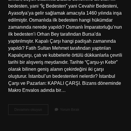
bedesten, yani “İç Bedesten” yani Cevahir Bedesteni,
Ayasofya’ya gelir sağlamak amacıyla 1460 yılında inşa
edilmiştir. Osmanlıda ilk bedesten hangi hükümdar
zamanında nerede yapıldı? Osmanlı İmparatorluğu’nun
ilk bedesten’i Orhan Bey tarafından Bursa’da
yaptırılmıştır. Kapalı Çarşı hangi padişah zamanında
yapıldı? Fatih Sultan Mehmet tarafından yaptırılan
Kapalıçarşı, çatı ve kubbelerle örtülü dükkanlarla çevrili
tarihi bir alışveriş meydanıdır. Tarihte “Çarşu-yı Kebir”
olarak bilinen geniş alanın çekirdeğini iki çarşı
oluşturur. İstanbul’un bedestenleri nelerdir? İstanbul
Çarşı ve Pazarları: KAPALI ÇARŞI. Bizans döneminde
Makro Envalos adında bir…
Eski
Devamını okuyun
Yorum Bırak
Ve
Yeni
Bedesten
Hangi