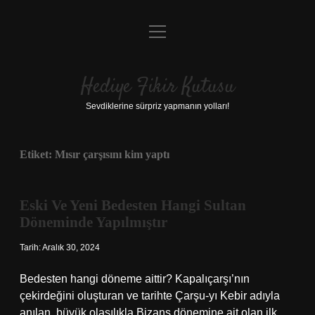
menüyü
Anasayfa
aç
Gizlilik Politikası
Hediye Fikir Kutusu
Yasal Uyarı
Sevdiklerine sürpriz yapmanın yolları!
Hakkımızda
Etiket:
Mısır çarşısını kim yaptı
Eski Ve Yeni Bedesten Hangi Sultan
Döneminde Yapılmıştır
Tarih: Aralık 30, 2024
Bedesten hangi döneme aittir? Kapalıçarşı’nın
çekirdeğini oluşturan ve tarihte Çarşu-yı Kebir adıyla
anılan, büyük olasılıkla Bizans dönemine ait olan ilk