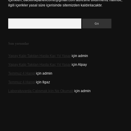
içerikleri,
backlinkpanelicomtr@gmail.com
adresine bildirmeniz halinde,
ilgili içerikler yasal süre içerisinde sitemizden kaldırılacaktır.
Arama
Son yorumlar
Yapay Kalp Takılan Hasta Kaç Yıl Yaşar
için
admin
Yapay Kalp Takılan Hasta Kaç Yıl Yaşar
için
Alpay
Temmuz 4 Hangi
için
admin
Temmuz 4 Hangi
için
Ilgaz
Laboratuvarda Çalışmak Için Ne Okumalı
için
admin