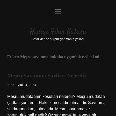
menüyü
Anasayfa
aç
Gizlilik Politikası
Hediye Fikir Kutusu
Yasal Uyarı
Sevdiklerine sürpriz yapmanın yolları!
Hakkımızda
Etiket:
Meşru savunma hukuka uygunluk nedeni mi
Meşru Savunma Şartları Nelerdir
Tarih: Eylül 24, 2024
Meşru müdafaanın koşulları nelerdir? Meşru müdafaa
şartları şunlardır: Haksız bir saldırı olmalıdır. Savunma
saldırgana karşı olmalıdır. Meşru savunma ve
zorunluluk hali nedir? Öz savunma, faile veya bir