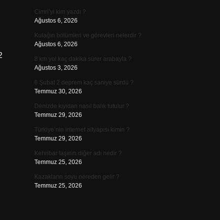
Cimri’yi kim yazdı ?
Ağustos 6, 2026
Kulağın bölümleri ve görevleri nelerdir ?
Ağustos 6, 2026
2
8 km yol kaç dakika sürer arabayla ?
Ağustos 3, 2026
6 Şubat 2 deprem kaç saniye sürdü ?
Temmuz 30, 2026
Denizde kıyıdan nasıl balık tutulur ?
Temmuz 29, 2026
Türkiye’nin internet altyapısı kimin ?
Temmuz 29, 2026
Kehribar taşının diğer adı nedir ?
Temmuz 25, 2026
Kazakların soyu nereden gelir ?
Temmuz 25, 2026