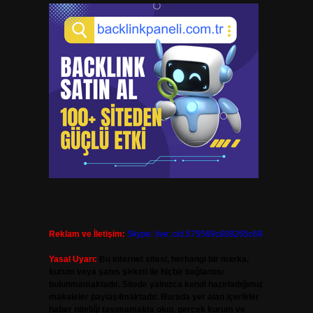
Reklam ve İletişim:
Skype: live:.cid.575569c608265c69
Yasal Uyarı:
Bu internet sitesi, herhangi bir marka,
kurum veya şahıs şirketi ile hiçbir bağlantısı
bulunmamaktadır. Sitede yalnızca kendi hazırladığımız
makaleler paylaşılmaktadır. Burada yer alan içerikler
haber niteliği taşımamakta olup, gerçek kurum ve