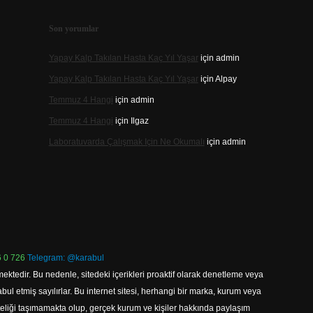
Son yorumlar
Yapay Kalp Takılan Hasta Kaç Yıl Yaşar
için
admin
Yapay Kalp Takılan Hasta Kaç Yıl Yaşar
için
Alpay
Temmuz 4 Hangi
için
admin
Temmuz 4 Hangi
için
Ilgaz
Laboratuvarda Çalışmak Için Ne Okumalı
için
admin
 0 726
Telegram: @karabul
ektedir. Bu nedenle, sitedeki içerikleri proaktif olarak denetleme veya
 etmiş sayılırlar. Bu internet sitesi, herhangi bir marka, kurum veya
niteliği taşımamakta olup, gerçek kurum ve kişiler hakkında paylaşım