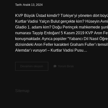
Tarih: Aralık 13, 2024
KVP Büyük Üstad kimdir? Türkiye’yi yöneten dört büyü
Kurtlar Vadisi Yalçın Bulut gerçekte kim? Hüseyin Av
Gladio 1. adamı kim? Doğu Perinçek mahkemede şunlar
numarası Tayyip Erdoğan! 5 Kasım 2019 KVP Aron Fell
konuşmaktadır. Ayrıca popüler “Yabancı Dil Nasıl Öğrenil
dizisindeki Aron Feller karakteri Graham Fuller’ı tems
Alemdar’ı vuruyor! – Kurtlar Vadisi Pusu…
Kurtlar
Devamını okuyun
Yorum Bırak
Vadisi
Pusu
5
Adam
Kim
Sitemap