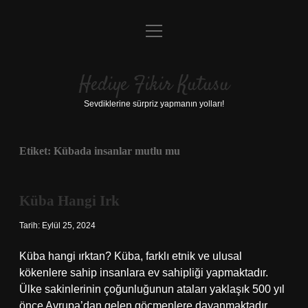
menüyü
Anasayfa
aç
Gizlilik Politikası
Hediye Fikir Kutusu
Yasal Uyarı
Sevdiklerine sürpriz yapmanın yolları!
Hakkımızda
Etiket:
Kübada insanlar mutlu mu
Küba Hangi Irk
Tarih: Eylül 25, 2024
Küba hangi ırktan? Küba, farklı etnik ve ulusal
kökenlere sahip insanlara ev sahipliği yapmaktadır.
Ülke sakinlerinin çoğunluğunun ataları yaklaşık 500 yıl
önce Avrupa’dan gelen göçmenlere dayanmaktadır.