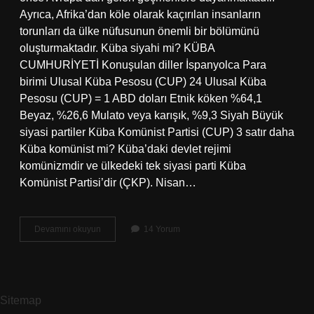
Ayrıca, Afrika’dan köle olarak kaçırılan insanların
torunları da ülke nüfusunun önemli bir bölümünü
oluşturmaktadır. Küba siyahi mi? KÜBA
CUMHURİYETİ Konuşulan diller İspanyolca Para
birimi Ulusal Küba Pesosu (CUP) 24 Ulusal Küba
Pesosu (CUP) = 1 ABD doları Etnik köken %64,1
Beyaz, %26,6 Mulato veya karışık, %9,3 Siyah Büyük
siyasi partiler Küba Komünist Partisi (CUP) 3 satır daha
Küba komünist mi? Küba’daki devlet rejimi
komünizmdir ve ülkedeki tek siyasi parti Küba
Komünist Partisi’dir (ÇKP). Nisan…
Küba
Devamını okuyun
14 Yorum
Hangi
Irk
Sitemap