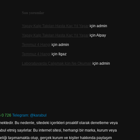
Son yorumlar
Yapay Kalp Takılan Hasta Kaç Yıl Yaşar
için
admin
Yapay Kalp Takılan Hasta Kaç Yıl Yaşar
için
Alpay
Temmuz 4 Hangi
için
admin
Temmuz 4 Hangi
için
Ilgaz
Laboratuvarda Çalışmak Için Ne Okumalı
için
admin
 0 726
Telegram: @karabul
ektedir. Bu nedenle, sitedeki içerikleri proaktif olarak denetleme veya
 etmiş sayılırlar. Bu internet sitesi, herhangi bir marka, kurum veya
niteliği taşımamakta olup, gerçek kurum ve kişiler hakkında paylaşım