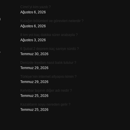
Cimri’yi kim yazdı ?
Ağustos 6, 2026
n
Kulağın bölümleri ve görevleri nelerdir ?
Ağustos 6, 2026
8 km yol kaç dakika sürer arabayla ?
Ağustos 3, 2026
6 Şubat 2 deprem kaç saniye sürdü ?
”
Temmuz 30, 2026
Denizde kıyıdan nasıl balık tutulur ?
Temmuz 29, 2026
Türkiye’nin internet altyapısı kimin ?
Temmuz 29, 2026
Kehribar taşının diğer adı nedir ?
Temmuz 25, 2026
Kazakların soyu nereden gelir ?
Temmuz 25, 2026