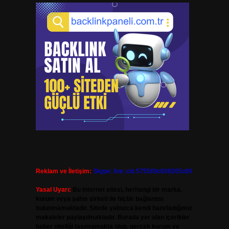
Reklam ve İletişim:
Skype: live:.cid.575569c608265c69
Yasal Uyarı:
Bu internet sitesi, herhangi bir marka,
kurum veya şahıs şirketi ile hiçbir bağlantısı
bulunmamaktadır. Sitede yalnızca kendi hazırladığımız
makaleler paylaşılmaktadır. Burada yer alan içerikler
haber niteliği taşımamakta olup, gerçek kurum ve