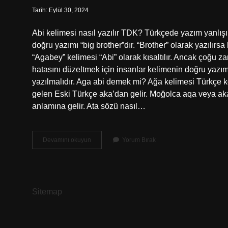
Tarih: Eylül 30, 2024
Abi kelimesi nasıl yazılır TDK? Türkçede yazım yanlışı
doğru yazımı “big brother”dır. “Brother” olarak yazılırs
“Agabey” kelimesi “Abi” olarak kısaltılır. Ancak çoğu 
hatasını düzeltmek için insanlar kelimenin doğru yazım
yazılmalıdır. Aga abi demek mi? Ağa kelimesi Türkçe k
gelen Eski Türkçe aka’dan gelir. Moğolca aqa veya aka
anlamına gelir. Ata sözü nasıl…
Abi
Devamını okuyun
Yorum Bırak
Sözü
Nasıl
Yazılır
Sitemap