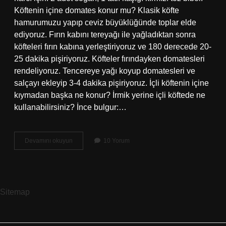
Köftenin içine domates konur mu? Klasik köfte
hamurumuzu yapıp ceviz büyüklüğünde toplar elde
ediyoruz. Fırın kabını tereyağı ile yağladıktan sonra
köfteleri fırın kabına yerleştiriyoruz ve 180 derecede 20-
25 dakika pişiriyoruz. Köfteler fırındayken domatesleri
rendeliyoruz. Tencereye yağı koyup domatesleri ve
salçayı ekleyip 3-4 dakika pişiriyoruz. İçli köftenin içine
kıymadan başka ne konur? İrmik yerine içli köftede ne
kullanabilirsiniz? İnce bulgur:…
Içli
Devamını okuyun
10 Yorum
Köfteye
Domates
Salça
Konur
Mu
Sitemap