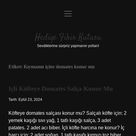
menüyü
Anasayfa
aç
Gizlilik Politikası
Hediye Fikir Kutusu
Yasal Uyarı
Sevdiklerine sürpriz yapmanın yolları!
Hakkımızda
Etiket:
Kıymanın içine domates konur mu
Içli Köfteye Domates Salça Konur Mu
Tarih: Eylül 23, 2024
Köfteye domates salçası konur mu? Salçalı köfte için: 2
yemek kaşığı sıvı yağ, 1 tatlı kaşığı salça, 3 adet
patates. 2 adet acı biber. İçli köfte harcına ne konur? İç
harcı için: 2 adet soğan, 1 tatlı kaşığı kırmızı toz biber.