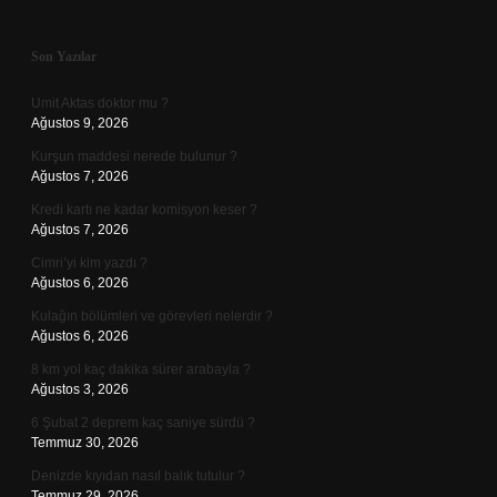
Sidebar
Son Yazılar
Umit Aktas doktor mu ?
Ağustos 9, 2026
Kurşun maddesi nerede bulunur ?
Ağustos 7, 2026
Kredi kartı ne kadar komisyon keser ?
Ağustos 7, 2026
Cimri’yi kim yazdı ?
Ağustos 6, 2026
Kulağın bölümleri ve görevleri nelerdir ?
Ağustos 6, 2026
8 km yol kaç dakika sürer arabayla ?
Ağustos 3, 2026
6 Şubat 2 deprem kaç saniye sürdü ?
Temmuz 30, 2026
Denizde kıyıdan nasıl balık tutulur ?
Temmuz 29, 2026