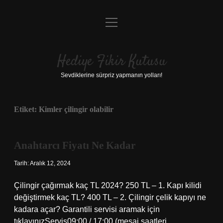
menüyü
Anasayfa
aç
Gizlilik Politikası
Hediye Fikir Kutusu
Yasal Uyarı
Sevdiklerine sürpriz yapmanın yolları!
Hakkımızda
Etiket:
Kimler çilingir olabilir
Anahtarcı Fiyatı Ne Kadar
Tarih: Aralık 12, 2024
Çilingir çağırmak kaç TL 2024? 250 TL – 1. Kapı kilidi
değiştirmek kaç TL? 400 TL – 2. Çilingir çelik kapıyı ne
kadara açar? Garantili servisi aramak için
tıklayınızServis09:00 / 17:00 (mesai saatleri