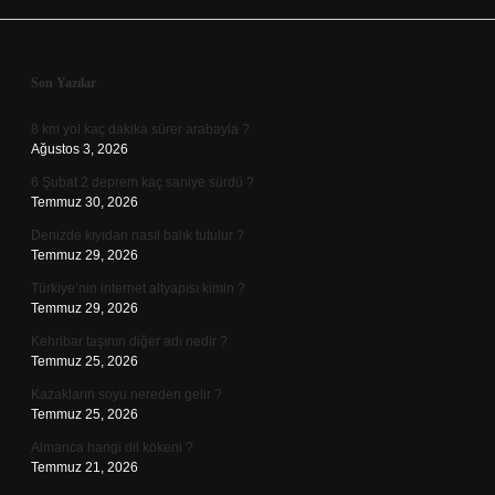
Sidebar
Son Yazılar
8 km yol kaç dakika sürer arabayla ?
Ağustos 3, 2026
6 Şubat 2 deprem kaç saniye sürdü ?
Temmuz 30, 2026
Denizde kıyıdan nasıl balık tutulur ?
Temmuz 29, 2026
Türkiye’nin internet altyapısı kimin ?
Temmuz 29, 2026
Kehribar taşının diğer adı nedir ?
Temmuz 25, 2026
Kazakların soyu nereden gelir ?
Temmuz 25, 2026
Almanca hangi dil kökeni ?
Temmuz 21, 2026