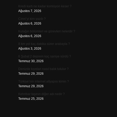
Kredi kartı ne kadar komisyon keser ?
Ağustos 7, 2026
Cimri’yi kim yazdı ?
Ağustos 6, 2026
Kulağın bölümleri ve görevleri nelerdir ?
Ağustos 6, 2026
8 km yol kaç dakika sürer arabayla ?
Ağustos 3, 2026
6 Şubat 2 deprem kaç saniye sürdü ?
Temmuz 30, 2026
Denizde kıyıdan nasıl balık tutulur ?
Temmuz 29, 2026
Türkiye’nin internet altyapısı kimin ?
Temmuz 29, 2026
Kehribar taşının diğer adı nedir ?
Temmuz 25, 2026