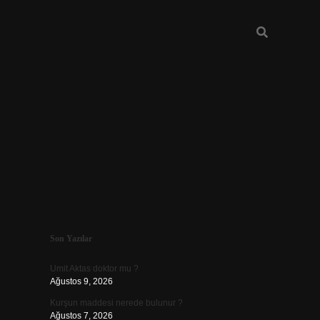
Sidebar
Son Yazılar
betexper
betexpergir
Umit Aktas doktor mu ?
Ağustos 9, 2026
Kurşun maddesi nerede bulunur ?
Ağustos 7, 2026