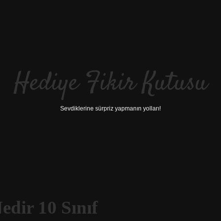
Hediye Fikir Kutusu
Sevdiklerine sürpriz yapmanın yolları!
dir 10 Sınıf