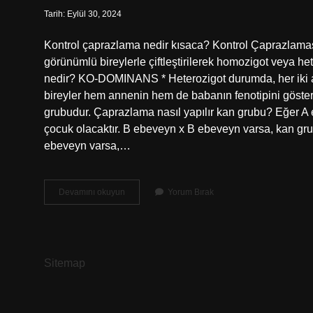
Tarih: Eylül 30, 2024
Kontrol çaprazlama nedir kısaca? Kontrol Çaprazlamas
görünümlü bireylerle çiftleştirilerek homozigot veya het
nedir? KO-DOMINANS * Heterozigot durumda, her iki alel
bireyler hem annenin hem de babanın fenotipini göster
grubudur. Çaprazlama nasıl yapılır kan grubu? Eğer A
çocuk olacaktır. B ebeveyn x B ebeveyn varsa, kan gru
ebeveyn varsa,…
Kontrol
Devamını okuyun
Yorum Bırak
Çaprazlaması
Nedir
10
Sınıf
Sitemap