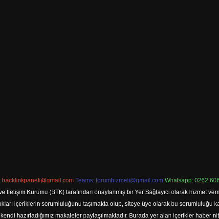
:
backlinkpaneli@gmail.com
Teams:
forumhizmeti@gmail.com
Whatsapp: 0262 606
ve İletişim Kurumu (BTK) tarafından onaylanmış bir Yer Sağlayıcı olarak hizmet verm
rı içeriklerin sorumluluğunu taşımakta olup, siteye üye olarak bu sorumluluğu kabul
a kendi hazırladığımız makaleler paylaşılmaktadır. Burada yer alan içerikler haber 