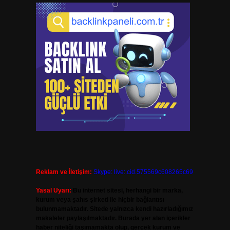
Reklam ve İletişim:
Skype: live:.cid.575569c608265c69
Yasal Uyarı:
Bu internet sitesi, herhangi bir marka,
kurum veya şahıs şirketi ile hiçbir bağlantısı
bulunmamaktadır. Sitede yalnızca kendi hazırladığımız
makaleler paylaşılmaktadır. Burada yer alan içerikler
haber niteliği taşımamakta olup, gerçek kurum ve