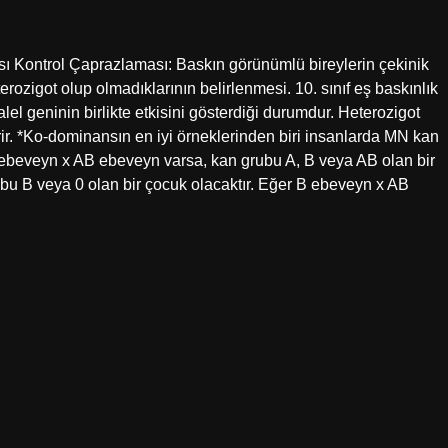
ı Kontrol Çaprazlaması: Baskın görünümlü bireylerin çekinik
erozigot olup olmadıklarının belirlenmesi. 10. sınıf eş baskınlık
 geninin birlikte etkisini gösterdiği durumdur. Heterozigot
ir. *Ko-dominansın en iyi örneklerinden biri insanlarda MN kan
 ebeveyn x AB ebeveyn varsa, kan grubu A, B veya AB olan bir
bu B veya 0 olan bir çocuk olacaktır. Eğer B ebeveyn x AB