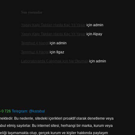
Son yorumlar
Yapay Kalp Takılan Hasta Kaç Yıl Yaşar
için
admin
Yapay Kalp Takılan Hasta Kaç Yıl Yaşar
için
Alpay
Temmuz 4 Hangi
için
admin
Temmuz 4 Hangi
için
Ilgaz
Laboratuvarda Çalışmak Için Ne Okumalı
için
admin
 0 726
Telegram: @karabul
ektedir. Bu nedenle, sitedeki içerikleri proaktif olarak denetleme veya
 etmiş sayılırlar. Bu internet sitesi, herhangi bir marka, kurum veya
niteliği taşımamakta olup, gerçek kurum ve kişiler hakkında paylaşım