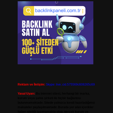
Reklam ve İletişim:
Skype: live:.cid.575569c608265c69
Yasal Uyarı:
Bu internet sitesi, herhangi bir marka,
kurum veya şahıs şirketi ile hiçbir bağlantısı
bulunmamaktadır. Sitede yalnızca kendi hazırladığımız
makaleler paylaşılmaktadır. Burada yer alan içerikler
haber niteliği taşımamakta olup, gerçek kurum ve