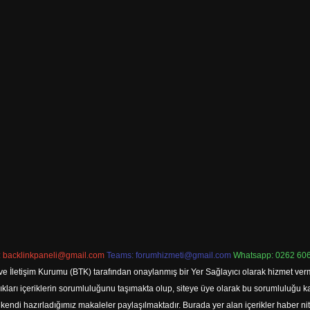
:
backlinkpaneli@gmail.com
Teams:
forumhizmeti@gmail.com
Whatsapp: 0262 606
ve İletişim Kurumu (BTK) tarafından onaylanmış bir Yer Sağlayıcı olarak hizmet verm
rı içeriklerin sorumluluğunu taşımakta olup, siteye üye olarak bu sorumluluğu kabul
a kendi hazırladığımız makaleler paylaşılmaktadır. Burada yer alan içerikler haber 