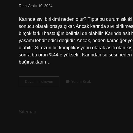
Tarih: Aralık 10, 2024
Karında sıvı birikimi neden olur? Tıpta bu durum sıklıkla
sonucu olarak ortaya çıkar. Ancak karında sıvı birikmesi
birçok farklı hastalığın belirtisi de olabilir. Karında as
yaşamı tehdit edici değildir. Ancak, neden karaciğer ye
olabilir. Sirozun bir komplikasyonu olarak asiti olan kişi
sonra bu oran %44’e yükselir. Karından su sesi neden g
bağırsakların…
Karın
Devamını okuyun
Yorum Bırak
Boşluğunda
Sıvı
Neden
Birikir
Sitemap