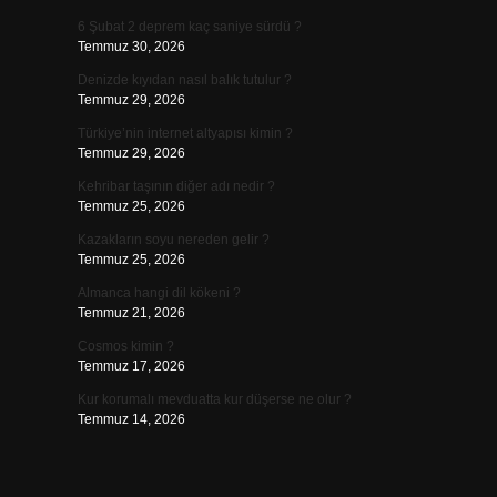
6 Şubat 2 deprem kaç saniye sürdü ?
Temmuz 30, 2026
Denizde kıyıdan nasıl balık tutulur ?
Temmuz 29, 2026
Türkiye’nin internet altyapısı kimin ?
Temmuz 29, 2026
Kehribar taşının diğer adı nedir ?
Temmuz 25, 2026
Kazakların soyu nereden gelir ?
Temmuz 25, 2026
Almanca hangi dil kökeni ?
Temmuz 21, 2026
Cosmos kimin ?
Temmuz 17, 2026
Kur korumalı mevduatta kur düşerse ne olur ?
Temmuz 14, 2026