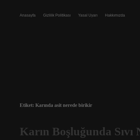
Anasayfa
Gizlilik Politikası
Yasal Uyarı
Hakkımızda
Etiket:
Karında asit nerede birikir
Karın Boşluğunda Sıvı 