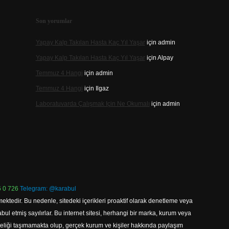
Son yorumlar
Yapay Kalp Takılan Hasta Kaç Yıl Yaşar
için
admin
Yapay Kalp Takılan Hasta Kaç Yıl Yaşar
için
Alpay
Temmuz 4 Hangi
için
admin
Temmuz 4 Hangi
için
Ilgaz
Laboratuvarda Çalışmak Için Ne Okumalı
için
admin
 0 726
Telegram: @karabul
ektedir. Bu nedenle, sitedeki içerikleri proaktif olarak denetleme veya
 etmiş sayılırlar. Bu internet sitesi, herhangi bir marka, kurum veya
niteliği taşımamakta olup, gerçek kurum ve kişiler hakkında paylaşım