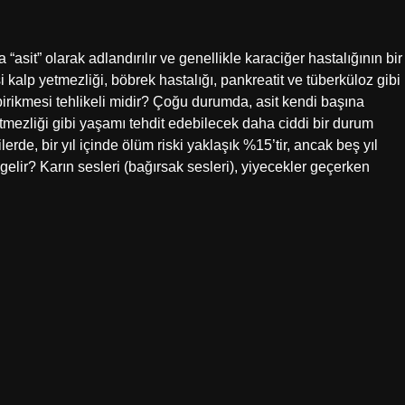
 “asit” olarak adlandırılır ve genellikle karaciğer hastalığının bir
 kalp yetmezliği, böbrek hastalığı, pankreatit ve tüberküloz gibi
it birikmesi tehlikeli midir? Çoğu durumda, asit kendi başına
tmezliği gibi yaşamı tehdit edebilecek daha ciddi bir durum
lerde, bir yıl içinde ölüm riski yaklaşık %15’tir, ancak beş yıl
elir? Karın sesleri (bağırsak sesleri), yiyecekler geçerken