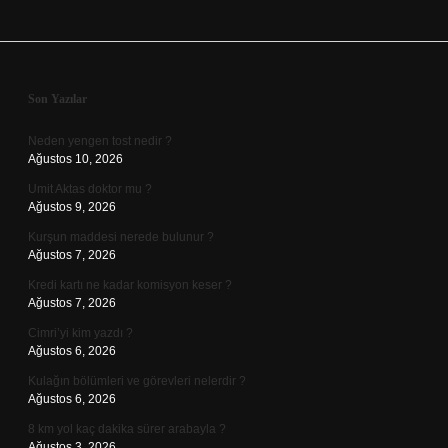
Sidebar
Son Yazılar
Neden yengen tost nedir ?
Ağustos 10, 2026
Umit Aktas doktor mu ?
Ağustos 9, 2026
Kurşun maddesi nerede bulunur ?
Ağustos 7, 2026
Kredi kartı ne kadar komisyon keser ?
Ağustos 7, 2026
Cimri’yi kim yazdı ?
Ağustos 6, 2026
Kulağın bölümleri ve görevleri nelerdir ?
Ağustos 6, 2026
8 km yol kaç dakika sürer arabayla ?
Ağustos 3, 2026