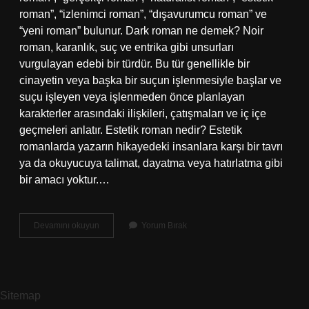
roman”, “izlenimci roman”, “dışavurumcu roman” ve
“yeni roman” bulunur. Dark roman ne demek? Noir
roman, karanlık, suç ve entrika gibi unsurları
vurgulayan edebi bir türdür. Bu tür genellikle bir
cinayetin veya başka bir suçun işlenmesiyle başlar ve
suçu işleyen veya işlenmeden önce planlayan
karakterler arasındaki ilişkileri, çatışmaları ve iç içe
geçmeleri anlatır. Estetik roman nedir? Estetik
romanlarda yazarın hikayedeki insanlara karşı bir tavrı
ya da okuyucuya talimat, dayatma veya hatırlatma gibi
bir amacı yoktur.…
Pembe
Devamını okuyun
Yorum Bırak
Roman
Ne
Demek
Sitemap