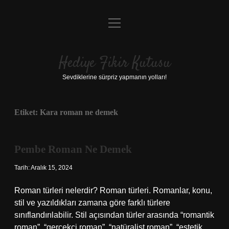
menüyü
Anasayfa
aç
Gizlilik Politikası
Hediye Fikir Kutusu
Yasal Uyarı
Sevdiklerine sürpriz yapmanın yolları!
Hakkımızda
Etiket:
Kara roman ne demek
Pembe Roman Ne Demek
Tarih: Aralık 15, 2024
Roman türleri nelerdir? Roman türleri. Romanlar, konu,
stil ve yazıldıkları zamana göre farklı türlere
sınıflandırılabilir. Stil açısından türler arasında “romantik
roman”, “gerçekçi roman”, “natüralist roman”, “estetik