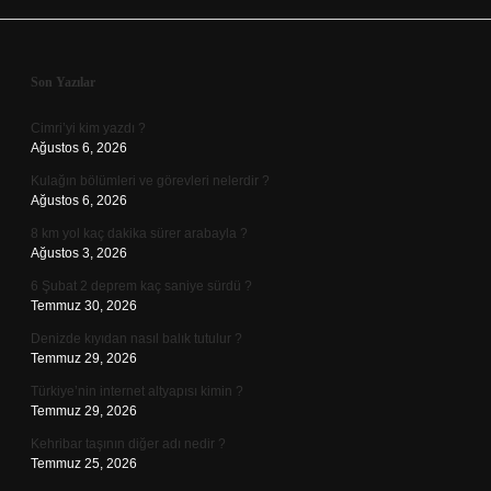
Sidebar
Son Yazılar
Cimri’yi kim yazdı ?
Ağustos 6, 2026
Kulağın bölümleri ve görevleri nelerdir ?
Ağustos 6, 2026
8 km yol kaç dakika sürer arabayla ?
Ağustos 3, 2026
6 Şubat 2 deprem kaç saniye sürdü ?
Temmuz 30, 2026
Denizde kıyıdan nasıl balık tutulur ?
Temmuz 29, 2026
Türkiye’nin internet altyapısı kimin ?
Temmuz 29, 2026
Kehribar taşının diğer adı nedir ?
Temmuz 25, 2026