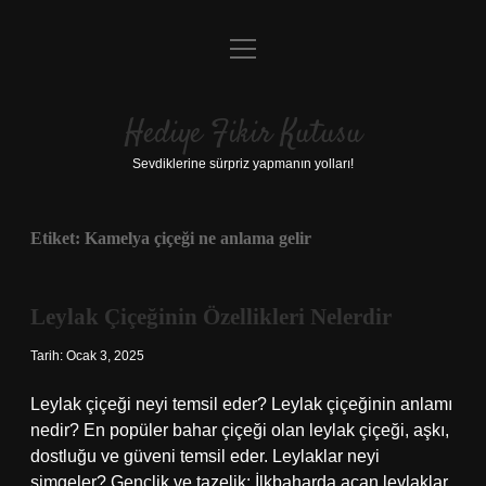
menüyü
Anasayfa
aç
Gizlilik Politikası
Hediye Fikir Kutusu
Yasal Uyarı
Sevdiklerine sürpriz yapmanın yolları!
Hakkımızda
Etiket:
Kamelya çiçeği ne anlama gelir
Leylak Çiçeğinin Özellikleri Nelerdir
Tarih: Ocak 3, 2025
Leylak çiçeği neyi temsil eder? Leylak çiçeğinin anlamı
nedir? En popüler bahar çiçeği olan leylak çiçeği, aşkı,
dostluğu ve güveni temsil eder. Leylaklar neyi
simgeler? Gençlik ve tazelik: İlkbaharda açan leylaklar