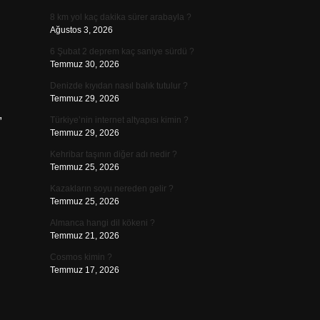
8 km yol kaç dakika sürer arabayla ?
Ağustos 3, 2026
6 Şubat 2 deprem kaç saniye sürdü ?
Temmuz 30, 2026
Denizde kıyıdan nasıl balık tutulur ?
Temmuz 29, 2026
,
Türkiye’nin internet altyapısı kimin ?
Temmuz 29, 2026
Kehribar taşının diğer adı nedir ?
Temmuz 25, 2026
Kazakların soyu nereden gelir ?
Temmuz 25, 2026
Almanca hangi dil kökeni ?
Temmuz 21, 2026
Cosmos kimin ?
Temmuz 17, 2026