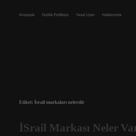
Anasayfa
Gizlilik Politikası
Yasal Uyarı
Hakkımızda
Etiket:
İsrail markaları nelerdir
İSrail Markası Neler Va