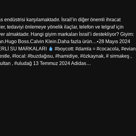
s endüstrisi karşılamaktadır. İsrail’in diğer önemli ihracat
r, tedaviyi önlemeye yönelik ilaçlar, telefon ve telgraf için
yer almaktadır. Hangi giyim markaları İsrail’i destekliyor? Giyim:
ian.Hugo Boss.Calvin Klein.Daha fazla ürün…•28 Mayıs 2024
ERLİ SU MARKALARI
#boycott: #damla = #cocacola, #evian
nestle, #local: #buzdağısu, #hamidiye, #özkaynak, # sirmakeş ,
 #sultan , #uludağ 13 Temmuz 2024 Adidas…