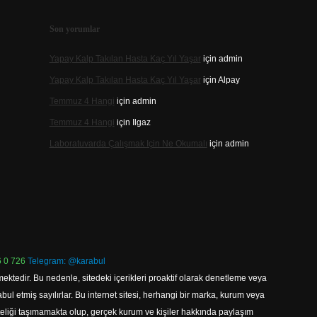
Son yorumlar
Yapay Kalp Takılan Hasta Kaç Yıl Yaşar
için
admin
Yapay Kalp Takılan Hasta Kaç Yıl Yaşar
için
Alpay
Temmuz 4 Hangi
için
admin
Temmuz 4 Hangi
için
Ilgaz
Laboratuvarda Çalışmak Için Ne Okumalı
için
admin
 0 726
Telegram: @karabul
ektedir. Bu nedenle, sitedeki içerikleri proaktif olarak denetleme veya
 etmiş sayılırlar. Bu internet sitesi, herhangi bir marka, kurum veya
niteliği taşımamakta olup, gerçek kurum ve kişiler hakkında paylaşım