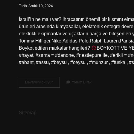
Tarih: Aralık 10, 2024
İsrail’in ne malı var? İhracatının önemli bir kısmını elma
ürünleri arasında kimyasallar, elektronik entegre devrele
elektrikli ekipmanlar ve uçakların parça ve bileşenleri 
Tommy Hilfiger.Nike.Adidas.Polo.Ralph Lauren.Paris
Boykot edilen markalar hangileri?
BOYKOTT VE Y
#hayat, #sırma = #danone, #nestlepurelife, #erikli = #
#abant, #assu, #beysu , #ceysu , #munzur , #fuska ,
İSrail
Devamını okuyun
Yorum Bırak
Markası
Neler
Var
Sitemap