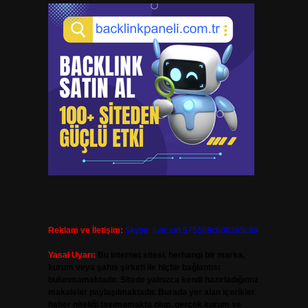
Reklam ve İletişim:
Skype: live:.cid.575569c608265c69
Yasal Uyarı:
Bu internet sitesi, herhangi bir marka,
kurum veya şahıs şirketi ile hiçbir bağlantısı
bulunmamaktadır. Sitede yalnızca kendi hazırladığımız
makaleler paylaşılmaktadır. Burada yer alan içerikler
haber niteliği taşımamakta olup, gerçek kurum ve