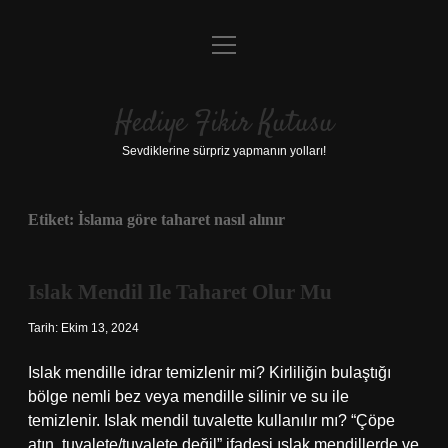
menüyü
Anasayfa
aç
Gizlilik Politikası
Hediye Fikir Kutusu
Yasal Uyarı
Sevdiklerine sürpriz yapmanın yolları!
Hakkımızda
Etiket:
İslama göre taharet nasıl alınır
Islak Mendil Ile Taharet Olur Mu
Tarih: Ekim 13, 2024
Islak mendille idrar temizlenir mi? Kirliliğin bulaştığı
bölge nemli bez veya mendille silinir ve su ile
temizlenir. Islak mendil tuvalette kullanılır mı? “Çöpe
atın, tuvalete/tuvalete değil” ifadesi ıslak mendillerde ve