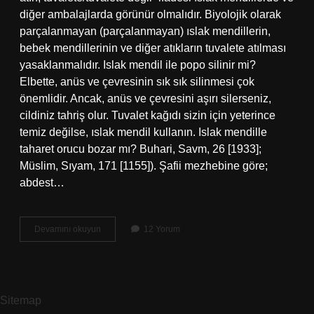
diğer ambalajlarda görünür olmalıdır. Biyolojik olarak
parçalanmayan (parçalanmayan) ıslak mendillerin,
bebek mendillerinin ve diğer atıkların tuvalete atılması
yasaklanmalıdır. Islak mendil ile popo silinir mi?
Elbette, anüs ve çevresinin sık sık silinmesi çok
önemlidir. Ancak, anüs ve çevresini aşırı silerseniz,
cildiniz tahriş olur. Tuvalet kağıdı sizin için yeterince
temiz değilse, ıslak mendil kullanın. Islak mendille
taharet orucu bozar mı? Buhari, Savm, 26 [1933];
Müslim, Sıyam, 171 [1155]). Şafii mezhebine göre;
abdest…
Islak
Devamını okuyun
12 Yorum
Mendil
Ile
Taharet
Olur
Mu
Sitemap