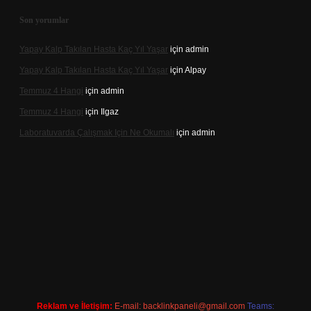
Son yorumlar
Yapay Kalp Takılan Hasta Kaç Yıl Yaşar
için
admin
Yapay Kalp Takılan Hasta Kaç Yıl Yaşar
için
Alpay
Temmuz 4 Hangi
için
admin
Temmuz 4 Hangi
için
Ilgaz
Laboratuvarda Çalışmak Için Ne Okumalı
için
admin
xper
betexpergir.net
Reklam ve İletişim:
E-mail:
backlinkpaneli@gmail.com
Teams: