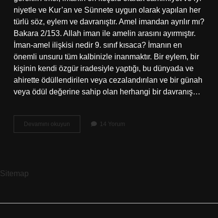
niyetle ve Kur’an ve Sünnete uygun olarak yapılan her
türlü söz, eylem ve davranıştır. Amel imandan ayrılır mı?
Bakara 2/153. Allah iman ile amelin arasını ayırmıştır.
İman-amel ilişkisi nedir 9. sınıf kısaca? İmanın en
önemli unsuru tüm kalbinizle inanmaktır. Bir eylem, bir
kişinin kendi özgür iradesiyle yaptığı, bu dünyada ve
ahirette ödüllendirilen veya cezalandırılan ve bir günah
veya ödül değerine sahip olan herhangi bir davranış…
İMan
Devamını okuyun
14 Yorum
Ve
Amel
Arasındaki
Fark
Nedir
Sitemap