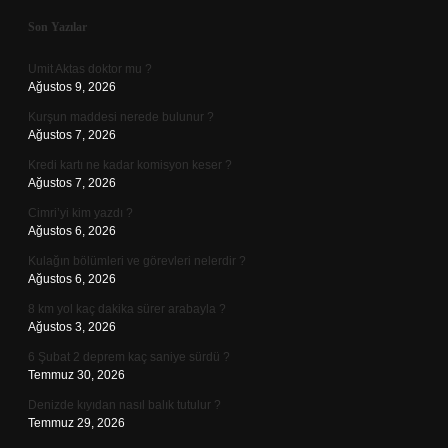
Sidebar
Son Yazılar
Umit Aktas doktor mu ?
Ağustos 9, 2026
Kurşun maddesi nerede bulunur ?
Ağustos 7, 2026
Kredi kartı ne kadar komisyon keser ?
Ağustos 7, 2026
Cimri’yi kim yazdı ?
Ağustos 6, 2026
Kulağın bölümleri ve görevleri nelerdir ?
Ağustos 6, 2026
8 km yol kaç dakika sürer arabayla ?
Ağustos 3, 2026
6 Şubat 2 deprem kaç saniye sürdü ?
Temmuz 30, 2026
Denizde kıyıdan nasıl balık tutulur ?
Temmuz 29, 2026