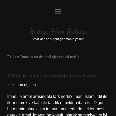
menüyü
Anasayfa
aç
Gizlilik Politikası
Hediye Fikir Kutusu
Yasal Uyarı
Sevdiklerine sürpriz yapmanın yolları!
Hakkımızda
Etiket:
İmanın en önemli göstergesi nedir
İMan Ve Amel Arasındaki Fark Nedir
Tarih: Ekim 13, 2024
İman ile amel arasındaki fark nedir? İman, İslam’ı dil ile
ikrar etmek ve kalp ile tasdik etmekten ibarettir. Olgun
bir mümin olmak için imanın amellerle desteklenmesi
gerekir. Amel, imanın ön koşulu olarak samimiyet ve iyi