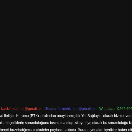
:
backlinkpaneli@gmail.com
Teams:
forumhizmeti@gmail.com
Whatsapp: 0262 606
ve İletişim Kurumu (BTK) tarafından onaylanmış bir Yer Sağlayıcı olarak hizmet verm
rı içeriklerin sorumluluğunu taşımakta olup, siteye üye olarak bu sorumluluğu kabul
a kendi hazırladığımız makaleler paylaşılmaktadır. Burada yer alan içerikler haber 