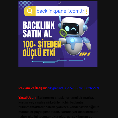
Reklam ve İletişim:
Skype: live:.cid.575569c608265c69
Yasal Uyarı:
Bu internet sitesi, herhangi bir marka,
kurum veya şahıs şirketi ile hiçbir bağlantısı
bulunmamaktadır. Sitede yalnızca kendi hazırladığımız
makaleler paylaşılmaktadır. Burada yer alan içerikler
haber niteliği taşımamakta olup, gerçek kurum ve