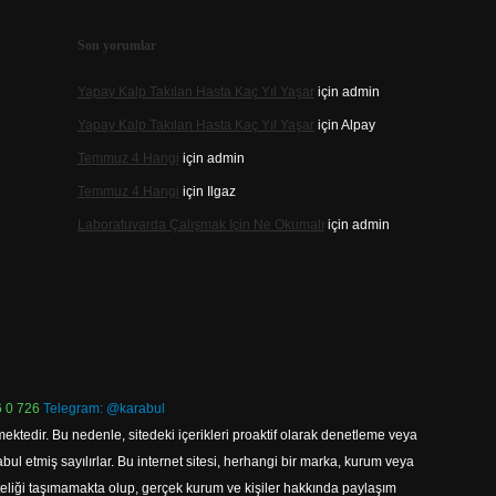
Son yorumlar
Yapay Kalp Takılan Hasta Kaç Yıl Yaşar
için
admin
Yapay Kalp Takılan Hasta Kaç Yıl Yaşar
için
Alpay
Temmuz 4 Hangi
için
admin
Temmuz 4 Hangi
için
Ilgaz
Laboratuvarda Çalışmak Için Ne Okumalı
için
admin
 0 726
Telegram: @karabul
ektedir. Bu nedenle, sitedeki içerikleri proaktif olarak denetleme veya
 etmiş sayılırlar. Bu internet sitesi, herhangi bir marka, kurum veya
niteliği taşımamakta olup, gerçek kurum ve kişiler hakkında paylaşım