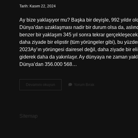
Tarih: Kasım 22, 2024
Ay bize yaklaşıyor mu? Başka bir deyişle, 992 yıldır o
Dünya’dan uzaklaşması nadir bir durum olsa da, aslın
benzer bir yaklaşım 345 yıl sonra tekrar gerçekleşecek
daha ziyade bir elipstir (tüm yörüngeler gibi), bu yüz
2023Ay’ın yörüngesi dairesel değil, daha ziyade bir el
giderek daha da yakınlaşır. Ay dünyaya ne zaman yakl
Dünya’dan 356.000 568…
Ay
Devamını okuyun
Yorum Bırak
Bize
Yaklaşıyor
Mu
Uzaklaşıyor
Mu
Sitemap