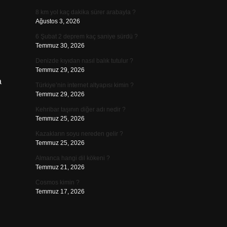
8 km yol kaç dakika sürer arabayla ?
Ağustos 3, 2026
6 Şubat 2 deprem kaç saniye sürdü ?
Temmuz 30, 2026
Denizde kıyıdan nasıl balık tutulur ?
Temmuz 29, 2026
a
Türkiye’nin internet altyapısı kimin ?
Temmuz 29, 2026
Kehribar taşının diğer adı nedir ?
Temmuz 25, 2026
Kazakların soyu nereden gelir ?
Temmuz 25, 2026
Almanca hangi dil kökeni ?
Temmuz 21, 2026
Cosmos kimin ?
Temmuz 17, 2026