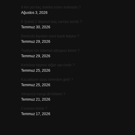
8 km yol kaç dakika sürer arabayla ?
Ağustos 3, 2026
6 Şubat 2 deprem kaç saniye sürdü ?
Temmuz 30, 2026
Denizde kıyıdan nasıl balık tutulur ?
Temmuz 29, 2026
Türkiye’nin internet altyapısı kimin ?
Temmuz 29, 2026
Kehribar taşının diğer adı nedir ?
Temmuz 25, 2026
Kazakların soyu nereden gelir ?
Temmuz 25, 2026
Almanca hangi dil kökeni ?
Temmuz 21, 2026
Cosmos kimin ?
Temmuz 17, 2026