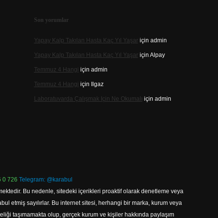
Son yorumlar
Yapay Kalp Takılan Hasta Kaç Yıl Yaşar
için
admin
Yapay Kalp Takılan Hasta Kaç Yıl Yaşar
için
Alpay
Temmuz 4 Hangi
için
admin
Temmuz 4 Hangi
için
Ilgaz
Laboratuvarda Çalışmak Için Ne Okumalı
için
admin
 0 726
Telegram: @karabul
ektedir. Bu nedenle, sitedeki içerikleri proaktif olarak denetleme veya
 etmiş sayılırlar. Bu internet sitesi, herhangi bir marka, kurum veya
niteliği taşımamakta olup, gerçek kurum ve kişiler hakkında paylaşım