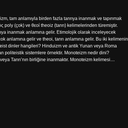
teizm, tam anlamıyla birden fazla tanrıya inanmak ve tapınmak
poly (çok) ve θεοί theoiz (tanrı) kelimelerinden türemiştir.
nrıya inanmak anlamına gelir. Etimolojik olarak inceleyecek
ok anlamına gelir ve theoi, tanrı anlamına gelir. Bu iki kelimenin
liteist dinler hangileri? Hinduizm ve antik Yunan veya Roma
layan politeistik sistemlere örnektir. Monoteizm nedir dini?
na veya Tanrı’nın birliğine inanmaktır. Monoteizm kelimesi…