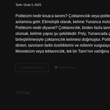
Tarih: Ocak 3, 2025
Politeizm nedir kısaca tanımı? Çoktanrıcılık veya poli
anlamına gelir. Etimolojik olarak, kelime Yunanca πολύς 
Politeizm nedir diyanet? Çoktanrıcılık, birden fazla ta
olursak, kelime yapısı şu şekildedir: Poly, Yunancada ç
birleştirilmesiyle çoktanrıcılık kelimesi doğmuştur. Po
dinleri, tanrıların farklı özelliklerini ve rollerini vurgu
Monoteizm veya tektanrıcılık, tek bir Tanrı’nın varlığı
Politeizm
Devamını okuyun
Yorum Bırak
Nedir
Islam
Sitemap