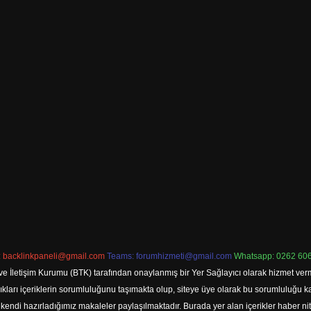
:
backlinkpaneli@gmail.com
Teams:
forumhizmeti@gmail.com
Whatsapp: 0262 606
ve İletişim Kurumu (BTK) tarafından onaylanmış bir Yer Sağlayıcı olarak hizmet verm
rı içeriklerin sorumluluğunu taşımakta olup, siteye üye olarak bu sorumluluğu kabul
a kendi hazırladığımız makaleler paylaşılmaktadır. Burada yer alan içerikler haber 