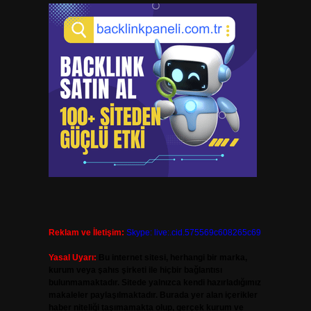
Reklam ve İletişim:
Skype: live:.cid.575569c608265c69
Yasal Uyarı:
Bu internet sitesi, herhangi bir marka,
kurum veya şahıs şirketi ile hiçbir bağlantısı
bulunmamaktadır. Sitede yalnızca kendi hazırladığımız
makaleler paylaşılmaktadır. Burada yer alan içerikler
haber niteliği taşımamakta olup, gerçek kurum ve