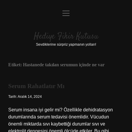
menüyü
Anasayfa
aç
Gizlilik Politikası
Hediye Fikir Kutusu
Yasal Uyarı
Sevdiklerine sürpriz yapmanın yolları!
Hakkımızda
Etiket:
Hastanede takılan serumun içinde ne var
Serum Rahatlatır Mı
Tarih: Aralık 14, 2024
Serum insana iyi gelir mi? Özellikle dehidratasyon
durumlarında serum tedavisi önemlidir. Vücudun
önemli miktarda sıvı kaybettiği durumlar sıvı ve
elektrolit dengesini önemli ölçüde etkiler. Bu gibi