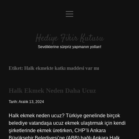
menüyü
Anasayfa
aç
Gizlilik Politikası
Hediye Fikir Kutusu
Yasal Uyarı
Sevdiklerine sürpriz yapmanın yolları!
Hakkımızda
Etiket:
Halk ekmekte katkı maddesi var mı
Halk Ekmek Neden Daha Ucuz
Tarih: Aralık 13, 2024
Halk ekmek neden ucuz? Türkiye genelinde birçok
belediye vatandaşa ucuz ekmek ulaştırmak için kendi
şirketlerinde ekmek üretirken, CHP’li Ankara
Büyükşehir Belediyesi’ne (ABB) bağlı Ankara Halk