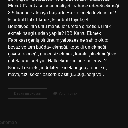
Ekmek Fabrikası, artan maliyeti bahane ederek ekmeği
3-5 liradan satmaya başladı. Halk ekmek devletin mi?
İstanbul Halk Ekmek, İstanbul Büyükşehir
Belediyesi’nin unlu mamuller üreten şirketidir. Halk
ekmek hangi undan yapılır? İBB Kamu Ekmek
Fabrikası geniş bir üretim yelpazesine sahip olup;
beyaz ve tam buğday ekmeği, kepekli un ekmeği,
çavdar ekmeği, glutensiz ekmek, karakılçık ekmeği ve
galeta unu üretiyor. Halk ekmek içinde neler var?
Normal ekmekİçindekilerEkmek buğdayı unu, su,
maya, tuz, şeker, askorbik asit (E300)Enerji ve…
Halk
Devamını okuyun
Yorum Bırak
Ekmek
Neden
Daha
Ucuz
Sitemap