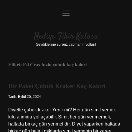
menüyü
Anasayfa
aç
Gizlilik Politikası
Hediye Fikir Kutusu
Yasal Uyarı
Sevdiklerine sürpriz yapmanın yolları!
Hakkımızda
Etiket:
Eti Crax tuzlu çubuk kaç kalori
Bir Paket Çubuk Kraker Kaç Kalori
Tarih: Eylül 25, 2024
Diyette çubuk kraker Yenir mi? Her gün simit yemek
kilo alımına yol açabilir. Simit her gün yenmemeli,
haftada birkaç gün yenmelidir. Diyet yaparken haftada
birkaç gün belirli miktarda simit yemenin bir zararı