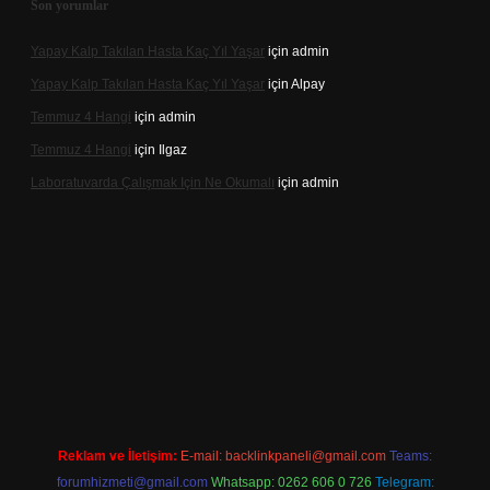
Son yorumlar
Yapay Kalp Takılan Hasta Kaç Yıl Yaşar
için
admin
Yapay Kalp Takılan Hasta Kaç Yıl Yaşar
için
Alpay
Temmuz 4 Hangi
için
admin
Temmuz 4 Hangi
için
Ilgaz
Laboratuvarda Çalışmak Için Ne Okumalı
için
admin
betexpergir.net
Reklam ve İletişim:
E-mail:
backlinkpaneli@gmail.com
Teams:
forumhizmeti@gmail.com
Whatsapp: 0262 606 0 726
Telegram: