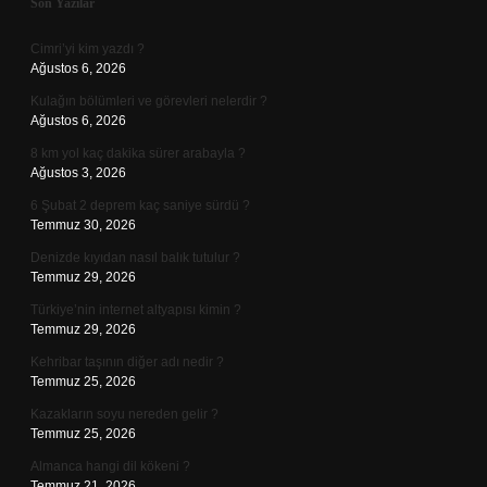
Sidebar
Son Yazılar
Cimri’yi kim yazdı ?
Ağustos 6, 2026
Kulağın bölümleri ve görevleri nelerdir ?
Ağustos 6, 2026
8 km yol kaç dakika sürer arabayla ?
Ağustos 3, 2026
6 Şubat 2 deprem kaç saniye sürdü ?
Temmuz 30, 2026
Denizde kıyıdan nasıl balık tutulur ?
Temmuz 29, 2026
Türkiye’nin internet altyapısı kimin ?
Temmuz 29, 2026
Kehribar taşının diğer adı nedir ?
Temmuz 25, 2026
Kazakların soyu nereden gelir ?
Temmuz 25, 2026
Almanca hangi dil kökeni ?
Temmuz 21, 2026