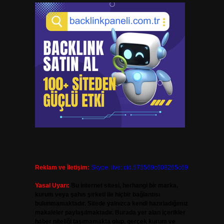
Reklam ve İletişim:
Skype: live:.cid.575569c608265c69
Yasal Uyarı:
Bu internet sitesi, herhangi bir marka,
kurum veya şahıs şirketi ile hiçbir bağlantısı
bulunmamaktadır. Sitede yalnızca kendi hazırladığımız
makaleler paylaşılmaktadır. Burada yer alan içerikler
haber niteliği taşımamakta olup, gerçek kurum ve