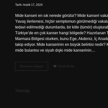
Tarih: Aralık 17, 2024
Mide kanseri en sık nerede görülür? Mide kanseri vakal
Yavaş ilerlemesi, hiçbir semptomun görülmediği vakalar
tedavi edilmediği durumlarda, bir kitle (tümör) oluşturab
Türkiye’de en çok kanser hangi bölgede? Hazırlanan T
Marmara Bölgesi olurken, bunu Ege, Akdeniz, İç Ana
takip ediyor. Mide kanserinin en büyük belirtisi nedir? 
mide bulantısı ve siyah dışkı mide kanserinin…
Mide
Devamını okuyun
Yorum Bırak
Kanseri
En
Çok
Hangi
Bölgede
Sitemap