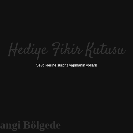
Hediye Fikir Kutusu
Sevdiklerine sürpriz yapmanın yolları!
angi Bölgede