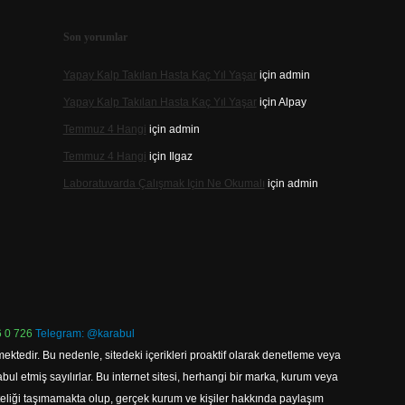
Son yorumlar
Yapay Kalp Takılan Hasta Kaç Yıl Yaşar
için
admin
Yapay Kalp Takılan Hasta Kaç Yıl Yaşar
için
Alpay
Temmuz 4 Hangi
için
admin
Temmuz 4 Hangi
için
Ilgaz
Laboratuvarda Çalışmak Için Ne Okumalı
için
admin
 0 726
Telegram: @karabul
ektedir. Bu nedenle, sitedeki içerikleri proaktif olarak denetleme veya
 etmiş sayılırlar. Bu internet sitesi, herhangi bir marka, kurum veya
niteliği taşımamakta olup, gerçek kurum ve kişiler hakkında paylaşım