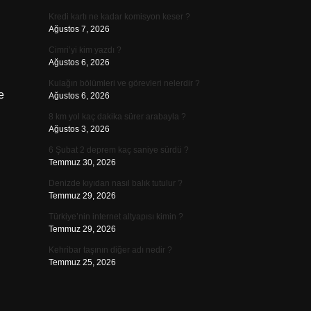
Kredi kartı ne kadar komisyon keser ?
Ağustos 7, 2026
Cimri’yi kim yazdı ?
Ağustos 6, 2026
Kulağın bölümleri ve görevleri nelerdir ?
e
Ağustos 6, 2026
8 km yol kaç dakika sürer arabayla ?
Ağustos 3, 2026
6 Şubat 2 deprem kaç saniye sürdü ?
Temmuz 30, 2026
Denizde kıyıdan nasıl balık tutulur ?
Temmuz 29, 2026
Türkiye’nin internet altyapısı kimin ?
Temmuz 29, 2026
Kehribar taşının diğer adı nedir ?
Temmuz 25, 2026