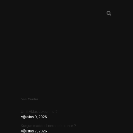
Sidebar
Son Yazılar
betexper
betexpergir.
Umit Aktas doktor mu ?
Ağustos 9, 2026
Kurşun maddesi nerede bulunur ?
Ağustos 7, 2026