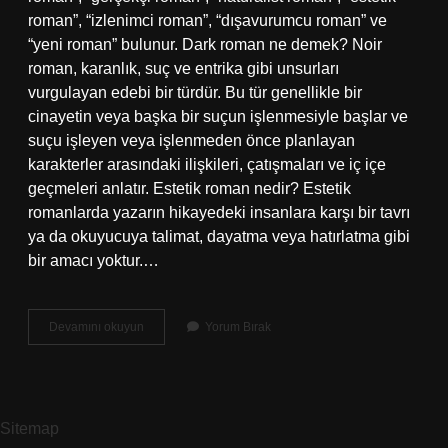
roman”, “izlenimci roman”, “dışavurumcu roman” ve
“yeni roman” bulunur. Dark roman ne demek? Noir
roman, karanlık, suç ve entrika gibi unsurları
vurgulayan edebi bir türdür. Bu tür genellikle bir
cinayetin veya başka bir suçun işlenmesiyle başlar ve
suçu işleyen veya işlenmeden önce planlayan
karakterler arasındaki ilişkileri, çatışmaları ve iç içe
geçmeleri anlatır. Estetik roman nedir? Estetik
romanlarda yazarın hikayedeki insanlara karşı bir tavrı
ya da okuyucuya talimat, dayatma veya hatırlatma gibi
bir amacı yoktur.…
Pembe
Devamını okuyun
Yorum Bırak
Roman
Ne
Demek
Sitemap