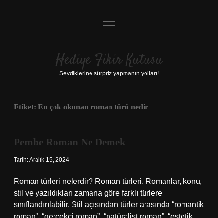
menüyü
Anasayfa
aç
Gizlilik Politikası
Hediye Fikir Kutusu
Yasal Uyarı
Sevdiklerine sürpriz yapmanın yolları!
Hakkımızda
Etiket:
En çok okunan roman türü nedir
Pembe Roman Ne Demek
Tarih: Aralık 15, 2024
Roman türleri nelerdir? Roman türleri. Romanlar, konu,
stil ve yazıldıkları zamana göre farklı türlere
sınıflandırılabilir. Stil açısından türler arasında “romantik
roman”, “gerçekçi roman”, “natüralist roman”, “estetik