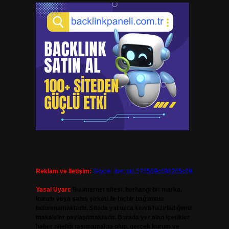
Reklam ve İletişim:
Skype: live:.cid.575569c608265c69
Yasal Uyarı:
Bu internet sitesi, herhangi bir marka,
kurum veya şahıs şirketi ile hiçbir bağlantısı
bulunmamaktadır. Sitede yalnızca kendi hazırladığımız
makaleler paylaşılmaktadır. Burada yer alan içerikler
haber niteliği taşımamakta olup, gerçek kurum ve