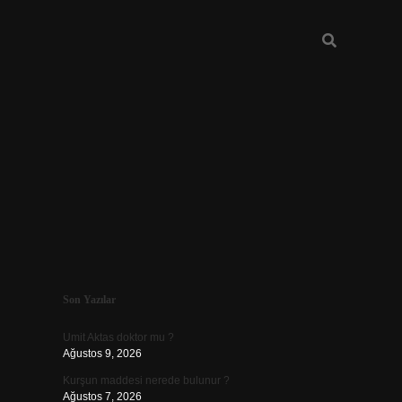
Sidebar
Son Yazılar
betexper
betexp
Umit Aktas doktor mu ?
Ağustos 9, 2026
Kurşun maddesi nerede bulunur ?
Ağustos 7, 2026