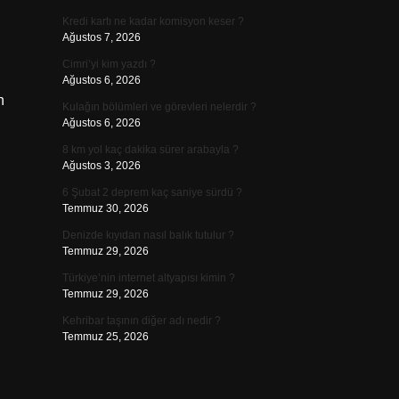
Kredi kartı ne kadar komisyon keser ?
Ağustos 7, 2026
Cimri’yi kim yazdı ?
Ağustos 6, 2026
n
Kulağın bölümleri ve görevleri nelerdir ?
Ağustos 6, 2026
8 km yol kaç dakika sürer arabayla ?
Ağustos 3, 2026
6 Şubat 2 deprem kaç saniye sürdü ?
Temmuz 30, 2026
Denizde kıyıdan nasıl balık tutulur ?
Temmuz 29, 2026
Türkiye’nin internet altyapısı kimin ?
Temmuz 29, 2026
Kehribar taşının diğer adı nedir ?
Temmuz 25, 2026