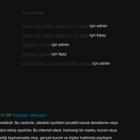
Son yorumlar
Yapay Kalp Takılan Hasta Kaç Yıl Yaşar
için
admin
Yapay Kalp Takılan Hasta Kaç Yıl Yaşar
için
Alpay
Temmuz 4 Hangi
için
admin
Temmuz 4 Hangi
için
Ilgaz
Laboratuvarda Çalışmak Için Ne Okumalı
için
admin
 0 726
Telegram: @karabul
ektedir. Bu nedenle, sitedeki içerikleri proaktif olarak denetleme veya
 etmiş sayılırlar. Bu internet sitesi, herhangi bir marka, kurum veya
niteliği taşımamakta olup, gerçek kurum ve kişiler hakkında paylaşım