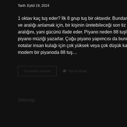
Tarih: Eylül 19, 2024
1 oktav kaç tuş eder? İlk 8 grup tuş bir oktavdır. Bundan
ve aralığı anlamak için, bir kişinin üretebileceği son ti
aralığını, yani gücünü ifade eder. Piyano neden 88 tuş
piyano müziği yazarlar. Çoğu piyano yapımcısı da bunu 
notalar insan kulağı için çok yüksek veya çok düşük kab
modern bir piyanoda 88 tuş…
88
Devamını okuyun
Yorum Bırak
Tuş
Kaç
Oktav
Sitemap