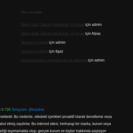
Son yorumlar
Yapay Kalp Takılan Hasta Kaç Yıl Yaşar
için
admin
Yapay Kalp Takılan Hasta Kaç Yıl Yaşar
için
Alpay
Temmuz 4 Hangi
için
admin
Temmuz 4 Hangi
için
Ilgaz
Laboratuvarda Çalışmak Için Ne Okumalı
için
admin
 0 726
Telegram: @karabul
ektedir. Bu nedenle, sitedeki içerikleri proaktif olarak denetleme veya
 etmiş sayılırlar. Bu internet sitesi, herhangi bir marka, kurum veya
niteliği taşımamakta olup, gerçek kurum ve kişiler hakkında paylaşım