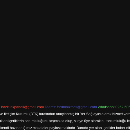
:
backlinkpaneli@gmail.com
Teams:
forumhizmeti@gmail.com
Whatsapp: 0262 606
ve İletişim Kurumu (BTK) tarafından onaylanmış bir Yer Sağlayıcı olarak hizmet verm
rı içeriklerin sorumluluğunu taşımakta olup, siteye üye olarak bu sorumluluğu kabul
a kendi hazırladığımız makaleler paylaşılmaktadır. Burada yer alan içerikler haber 