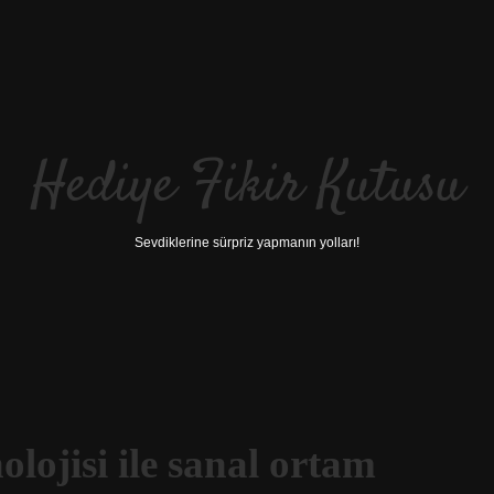
Hediye Fikir Kutusu
Sevdiklerine sürpriz yapmanın yolları!
olojisi ile sanal ortam