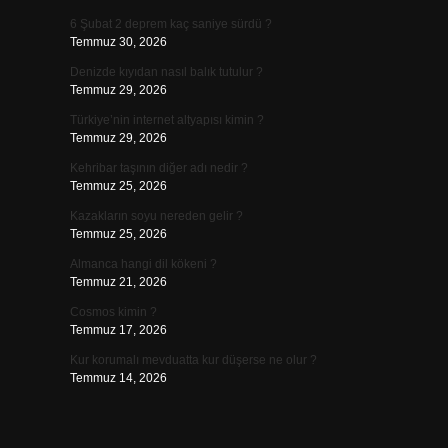
6 Şubat 2 deprem kaç saniye sürdü ?
Temmuz 30, 2026
Denizde kıyıdan nasıl balık tutulur ?
Temmuz 29, 2026
Türkiye’nin internet altyapısı kimin ?
Temmuz 29, 2026
Kehribar taşının diğer adı nedir ?
Temmuz 25, 2026
Kazakların soyu nereden gelir ?
Temmuz 25, 2026
Almanca hangi dil kökeni ?
Temmuz 21, 2026
Cosmos kimin ?
Temmuz 17, 2026
Kur korumalı mevduatta kur düşerse ne olur ?
Temmuz 14, 2026