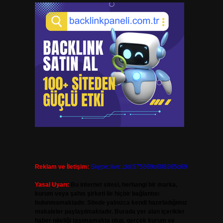
Reklam ve İletişim:
Skype: live:.cid.575569c608265c69
Yasal Uyarı:
Bu internet sitesi, herhangi bir marka,
kurum veya şahıs şirketi ile hiçbir bağlantısı
bulunmamaktadır. Sitede yalnızca kendi hazırladığımız
makaleler paylaşılmaktadır. Burada yer alan içerikler
haber niteliği taşımamakta olup, gerçek kurum ve