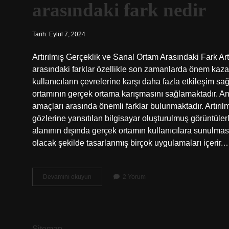
arasındaki fark nedir
Tarih: Eylül 7, 2024
Artırılmış Gerçeklik ve Sanal Ortam Arasındaki Fark Artı
arasındaki farklar özellikle son zamanlarda önem kazanm
kullanıcıların çevrelerine karşı daha fazla etkileşim sa
ortamının gerçek ortama karışmasını sağlamaktadır. Anc
amaçları arasında önemli farklar bulunmaktadır. Artırılm
gözlerine yansıtılan bilgisayar oluşturulmuş görüntüler
alanının dışında gerçek ortamın kullanıcılara sunulması
olacak şekilde tasarlanmış birçok uygulamaları içerir.
Artırılmış
Devamını okuyun
2 Yorum
gerçeklik
teknolojisi
ile
sanal
ortam
Sitemap