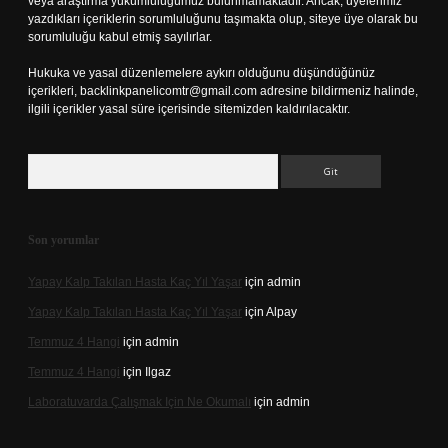
veya araştırma yükümlülüğümüz bulunmamaktadır. Ancak, üyelerimiz
yazdıkları içeriklerin sorumluluğunu taşımakta olup, siteye üye olarak bu
sorumluluğu kabul etmiş sayılırlar.
Hukuka ve yasal düzenlemelere aykırı olduğunu düşündüğünüz
içerikleri,
backlinkpanelicomtr@gmail.com
adresine bildirmeniz halinde,
ilgili içerikler yasal süre içerisinde sitemizden kaldırılacaktır.
Arama
Son yorumlar
Yapay Kalp Takılan Hasta Kaç Yıl Yaşar
için
admin
Yapay Kalp Takılan Hasta Kaç Yıl Yaşar
için
Alpay
Temmuz 4 Hangi
için
admin
Temmuz 4 Hangi
için
Ilgaz
Laboratuvarda Çalışmak Için Ne Okumalı
için
admin