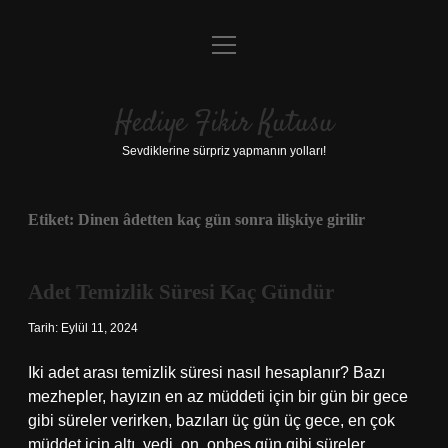
menüyü
Anasayfa
aç
Gizlilik Politikası
Hediye Fikir Kutusu
Yasal Uyarı
Sevdiklerine sürpriz yapmanın yolları!
Hakkımızda
Etiket:
Dinen âdetten kaç gün sonra ilişkiye girilir
Adet Temizlik Süresi Kaç Gündür
Tarih: Eylül 11, 2024
Iki adet arası temizlik süresi nasıl hesaplanır? Bazı
mezhepler, hayızın en az müddeti için bir gün bir gece
gibi süreler verirken, bazıları üç gün üç gece, en çok
müddet için altı, yedi, on, onbeş gün gibi süreler