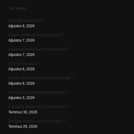
Sidebar
Son Yazılar
Umit Aktas doktor mu ?
Ağustos 9, 2026
Kurşun maddesi nerede bulunur ?
Ağustos 7, 2026
Kredi kartı ne kadar komisyon keser ?
Ağustos 7, 2026
Cimri’yi kim yazdı ?
Ağustos 6, 2026
Kulağın bölümleri ve görevleri nelerdir ?
Ağustos 6, 2026
8 km yol kaç dakika sürer arabayla ?
Ağustos 3, 2026
6 Şubat 2 deprem kaç saniye sürdü ?
Temmuz 30, 2026
Denizde kıyıdan nasıl balık tutulur ?
Temmuz 29, 2026