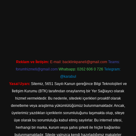
per
betexpergir.net
Reklam ve İletişim:
E-mail:
backlinkpaneli@gmail.com
Teams:
forumhizmeti@gmail.com
Whatsapp: 0262 606 0 726
Telegram:
@karabul
Yasal Uyarı:
Sitemiz, 5651 Sayılı Kanun gereğince Bilgi Teknolojileri ve
İletişim Kurumu (BTK) tarafından onaylanmış bir Yer Sağlayıcı olarak
hizmet vermektedir. Bu nedenle, sitedeki içerikleri proaktif olarak
denetleme veya araştırma yükümlülüğümüz bulunmamaktadır. Ancak,
üyelerimiz yazdıkları içeriklerin sorumluluğunu taşımakta olup, siteye
üye olarak bu sorumluluğu kabul etmiş sayılırlar. Bu internet sitesi,
herhangi bir marka, kurum veya şahıs şirketi ile hiçbir bağlantısı
bulunmamaktadır. Sitede yalnızca kendi hazırladığımız makaleler