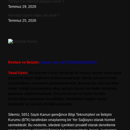
Türkiye’nin internet altyapısı kimin ?
Temmuz 29, 2026
Kehribar taşının diğer adı nedir ?
Temmuz 25, 2026
Reklam ve İletişim:
Skype: live:.cid.575569c608265c69
Yasal Uyarı:
Bu internet sitesi, herhangi bir marka, kurum veya şahıs
şirketi ile hiçbir bağlantısı bulunmamaktadır. Sitede yalnızca kendi
hazırladığımız makaleler paylaşılmaktadır. Burada yer alan içerikler
haber niteliği taşımamakta olup, gerçek kurum ve kişiler hakkında
paylaşım yapılmamaktadır. Gerçek kurum ve kişiler ile isim
benzerlikleri tamamen tesadüfidir. Sitemizdeki bilgiler taslak
halindedir ve tavsiye niteliği taşımazlar.
Sitemiz, 5651 Sayılı Kanun gereğince Bilgi Teknolojileri ve İletişim
Kurumu (BTK) tarafından onaylanmış bir Yer Sağlayıcı olarak hizmet
vermektedir. Bu nedenle, sitedeki içerikleri proaktif olarak denetleme