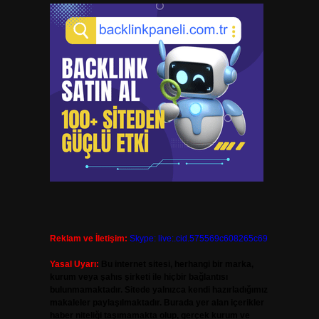
Reklam ve İletişim:
Skype: live:.cid.575569c608265c69
Yasal Uyarı:
Bu internet sitesi, herhangi bir marka,
kurum veya şahıs şirketi ile hiçbir bağlantısı
bulunmamaktadır. Sitede yalnızca kendi hazırladığımız
makaleler paylaşılmaktadır. Burada yer alan içerikler
haber niteliği taşımamakta olup, gerçek kurum ve