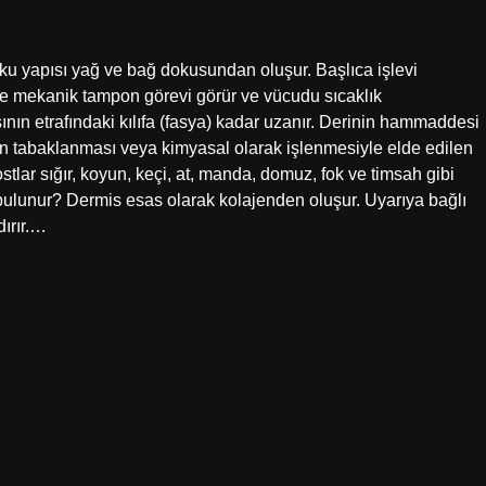
u yapısı yağ ve bağ dokusundan oluşur. Başlıca işlevi
ve mekanik tampon görevi görür ve vücudu sıcaklık
sının etrafındaki kılıfa (fasya) kadar uzanır. Derinin hammaddesi
in tabaklanması veya kimyasal olarak işlenmesiyle elde edilen
tlar sığır, koyun, keçi, at, manda, domuz, fok ve timsah gibi
bulunur? Dermis esas olarak kolajenden oluşur. Uyarıya bağlı
dırır.…