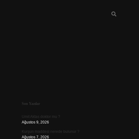
Sidebar
Son Yazılar
betexper
betexp
Umit Aktas doktor mu ?
Ağustos 9, 2026
Kurşun maddesi nerede bulunur ?
Ağustos 7, 2026