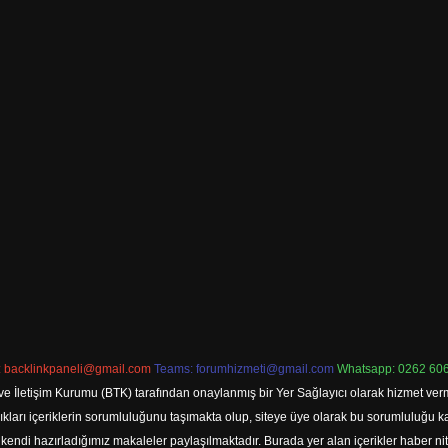
:
backlinkpaneli@gmail.com
Teams:
forumhizmeti@gmail.com
Whatsapp: 0262 606
ve İletişim Kurumu (BTK) tarafından onaylanmış bir Yer Sağlayıcı olarak hizmet verm
rı içeriklerin sorumluluğunu taşımakta olup, siteye üye olarak bu sorumluluğu kabul
a kendi hazırladığımız makaleler paylaşılmaktadır. Burada yer alan içerikler haber 