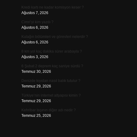
Kredi kartı ne kadar komisyon keser ?
Ağustos 7, 2026
Cimri’yi kim yazdı ?
Ağustos 6, 2026
Kulağın bölümleri ve görevleri nelerdir ?
Ağustos 6, 2026
8 km yol kaç dakika sürer arabayla ?
Ağustos 3, 2026
6 Şubat 2 deprem kaç saniye sürdü ?
Temmuz 30, 2026
Denizde kıyıdan nasıl balık tutulur ?
Temmuz 29, 2026
Türkiye’nin internet altyapısı kimin ?
Temmuz 29, 2026
Kehribar taşının diğer adı nedir ?
Temmuz 25, 2026