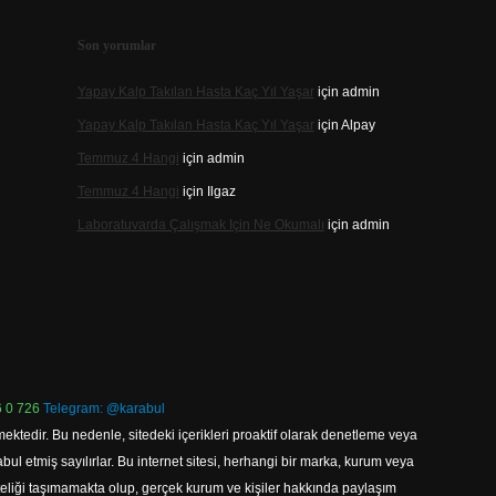
Son yorumlar
Yapay Kalp Takılan Hasta Kaç Yıl Yaşar
için
admin
Yapay Kalp Takılan Hasta Kaç Yıl Yaşar
için
Alpay
Temmuz 4 Hangi
için
admin
Temmuz 4 Hangi
için
Ilgaz
Laboratuvarda Çalışmak Için Ne Okumalı
için
admin
 0 726
Telegram: @karabul
ektedir. Bu nedenle, sitedeki içerikleri proaktif olarak denetleme veya
 etmiş sayılırlar. Bu internet sitesi, herhangi bir marka, kurum veya
niteliği taşımamakta olup, gerçek kurum ve kişiler hakkında paylaşım