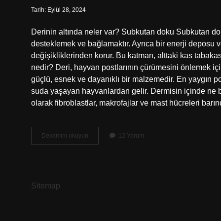
Tarih: Eylül 28, 2024
Derinin altında neler var? Subkutan doku Subkutan dok
desteklemek ve bağlamaktır. Ayrıca bir enerji deposu 
değişikliklerinden korur. Bu katman, alttaki kas tabaka
nedir? Deri, hayvan postlarının çürümesini önlemek iç
güçlü, esnek ve dayanıklı bir malzemedir. En yaygın pos
suda yaşayan hayvanlardan gelir. Dermisin içinde ne 
olarak fibroblastlar, makrofajlar ve mast hücreleri barın
Derinin
Devamını okuyun
12 Yorum
Icinde
Ne
Var
Sitemap