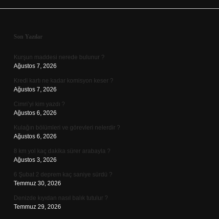
Sidebar
Son Yazılar
Kurşun maddesi nerede bulunur ?
Ağustos 7, 2026
Kredi kartı ne kadar komisyon keser ?
Ağustos 7, 2026
Cimri’yi kim yazdı ?
Ağustos 6, 2026
Kulağın bölümleri ve görevleri nelerdir ?
Ağustos 6, 2026
8 km yol kaç dakika sürer arabayla ?
Ağustos 3, 2026
6 Şubat 2 deprem kaç saniye sürdü ?
Temmuz 30, 2026
Denizde kıyıdan nasıl balık tutulur ?
Temmuz 29, 2026