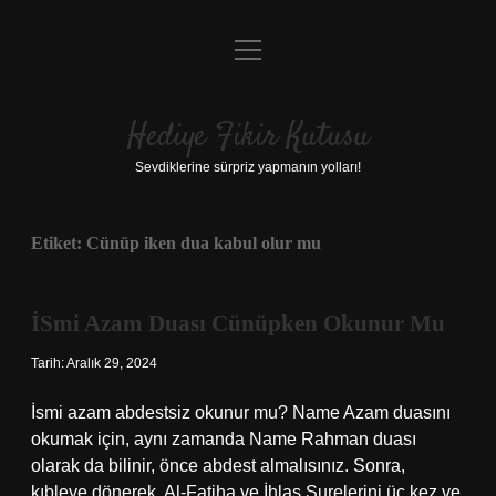
menüyü
Anasayfa
aç
Gizlilik Politikası
Hediye Fikir Kutusu
Yasal Uyarı
Sevdiklerine sürpriz yapmanın yolları!
Hakkımızda
Etiket:
Cünüp iken dua kabul olur mu
İSmi Azam Duası Cünüpken Okunur Mu
Tarih: Aralık 29, 2024
İsmi azam abdestsiz okunur mu? Name Azam duasını
okumak için, aynı zamanda Name Rahman duası
olarak da bilinir, önce abdest almalısınız. Sonra,
kıbleye dönerek, Al-Fatiha ve İhlas Surelerini üç kez ve