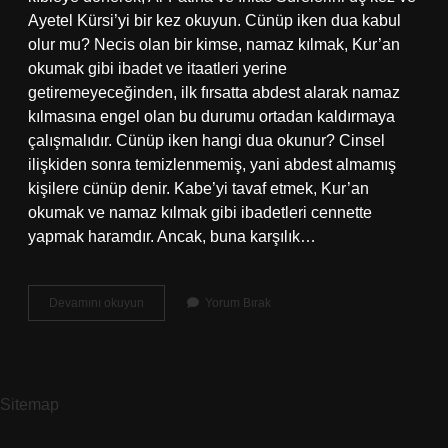
Ayetel Kürsi’yi bir kez okuyun. Cünüp iken dua kabul
olur mu? Necis olan bir kimse, namaz kılmak, Kur’an
okumak gibi ibadet ve itaatleri yerine
getiremeyeceğinden, ilk fırsatta abdest alarak namaz
kılmasına engel olan bu durumu ortadan kaldırmaya
çalışmalıdır. Cünüp iken hangi dua okunur? Cinsel
ilişkiden sonra temizlenmemiş, yani abdest almamış
kişilere cünüp denir. Kabe’yi tavaf etmek, Kur’an
okumak ve namaz kılmak gibi ibadetleri cennette
yapmak haramdır. Ancak, buna karşılık…
İSmi
Devamını okuyun
Yorum Bırak
Azam
Duası
Cünüpken
Okunur
Mu
Sitemap