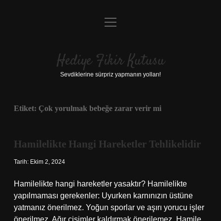
menüyü
Anasayfa
aç
Gizlilik Politikası
Hediye Fikir Kutusu
Yasal Uyarı
Sevdiklerine sürpriz yapmanın yolları!
Hakkımızda
Etiket:
Çok yorulmak bebeğe zarar verir mi
Hamilelikte Hangi Hareketler Tehlikelidir
Tarih: Ekim 2, 2024
Hamilelikte hangi hareketler yasaktır? Hamilelikte
yapılmaması gerekenler: Uyurken karnınızın üstüne
yatmanız önerilmez. Yoğun sporlar ve aşırı yorucu işler
önerilmez. Ağır cisimler kaldırmak önerilemez. Hamile