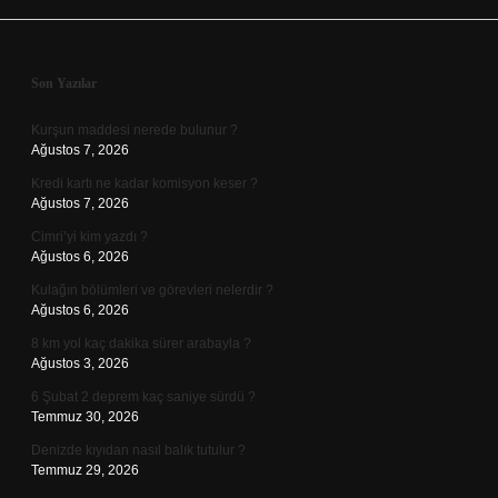
Sidebar
Son Yazılar
Kurşun maddesi nerede bulunur ?
Ağustos 7, 2026
Kredi kartı ne kadar komisyon keser ?
Ağustos 7, 2026
Cimri’yi kim yazdı ?
Ağustos 6, 2026
Kulağın bölümleri ve görevleri nelerdir ?
Ağustos 6, 2026
8 km yol kaç dakika sürer arabayla ?
Ağustos 3, 2026
6 Şubat 2 deprem kaç saniye sürdü ?
Temmuz 30, 2026
Denizde kıyıdan nasıl balık tutulur ?
Temmuz 29, 2026