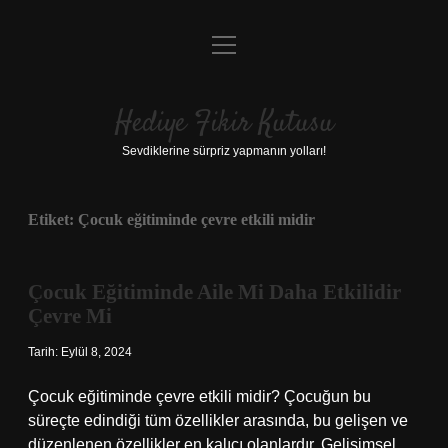
menüyü
Anasayfa
aç
Gizlilik Politikası
Hediye Fikir Kutusu
Yasal Uyarı
Sevdiklerine sürpriz yapmanın yolları!
Hakkımızda
Etiket:
Çocuk eğitiminde çevre etkili midir
Çocuk Eğitiminde Aile Mi Daha Etkilidir
Çevre Mi
Tarih: Eylül 8, 2024
Çocuk eğitiminde çevre etkili midir? Çocuğun bu
süreçte edindiği tüm özellikler arasında, bu gelişen ve
düzenlenen özellikler en kalıcı olanlardır. Gelişimsel