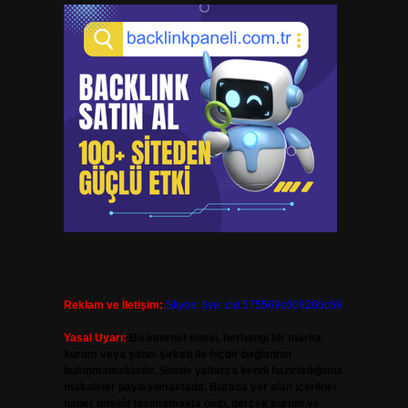
Reklam ve İletişim:
Skype: live:.cid.575569c608265c69
Yasal Uyarı:
Bu internet sitesi, herhangi bir marka,
kurum veya şahıs şirketi ile hiçbir bağlantısı
bulunmamaktadır. Sitede yalnızca kendi hazırladığımız
makaleler paylaşılmaktadır. Burada yer alan içerikler
haber niteliği taşımamakta olup, gerçek kurum ve