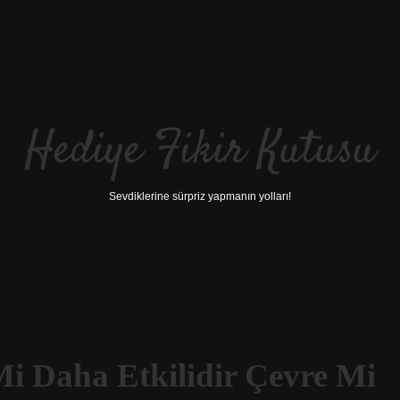
Hediye Fikir Kutusu
Sevdiklerine sürpriz yapmanın yolları!
Mi Daha Etkilidir Çevre Mi