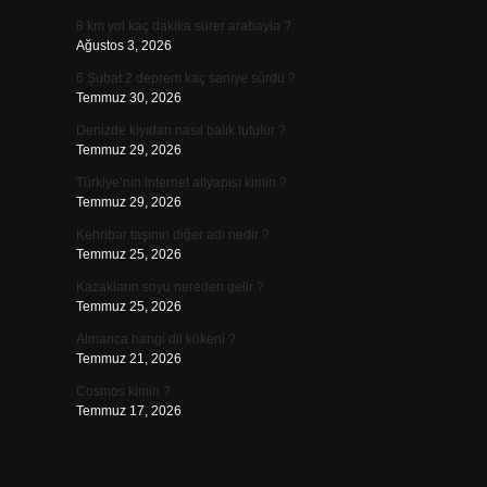
8 km yol kaç dakika sürer arabayla ?
Ağustos 3, 2026
6 Şubat 2 deprem kaç saniye sürdü ?
Temmuz 30, 2026
Denizde kıyıdan nasıl balık tutulur ?
Temmuz 29, 2026
Türkiye’nin internet altyapısı kimin ?
Temmuz 29, 2026
Kehribar taşının diğer adı nedir ?
Temmuz 25, 2026
Kazakların soyu nereden gelir ?
Temmuz 25, 2026
Almanca hangi dil kökeni ?
Temmuz 21, 2026
Cosmos kimin ?
Temmuz 17, 2026