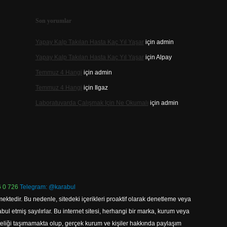
Son yorumlar
Yapay Kalp Takılan Hasta Kaç Yıl Yaşar
için
admin
Yapay Kalp Takılan Hasta Kaç Yıl Yaşar
için
Alpay
Temmuz 4 Hangi
için
admin
Temmuz 4 Hangi
için
Ilgaz
Laboratuvarda Çalışmak Için Ne Okumalı
için
admin
 0 726
Telegram: @karabul
ektedir. Bu nedenle, sitedeki içerikleri proaktif olarak denetleme veya
 etmiş sayılırlar. Bu internet sitesi, herhangi bir marka, kurum veya
niteliği taşımamakta olup, gerçek kurum ve kişiler hakkında paylaşım