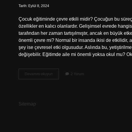
Tarih: Eylül 8, 2024
Çocuk eğitiminde çevre etkili midir? Çocuğun bu süreç
özellikler en kalıcı olanlardır. Gelişimsel evrede hang
tarafından her zaman tartışılmıştır, ancak en büyük etk
önemli çevre mi? Normal bir insanda ikisi de etkilidir,
şey ise çevresel etki olgusudur. Aslında bu, yetiştirilme
değişebilir. Eğitimde aile mi önemli yoksa okul mu? Ok
Çocuk
Devamını okuyun
2 Yorum
Eğitiminde
Aile
Mi
Daha
Etkilidir
Sitemap
Çevre
Mi