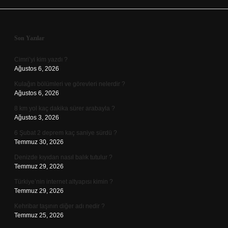
Sidebar
Son Yazılar
Cimri’yi kim yazdı ?
Ağustos 6, 2026
Kulağın bölümleri ve görevleri nelerdir ?
Ağustos 6, 2026
8 km yol kaç dakika sürer arabayla ?
Ağustos 3, 2026
6 Şubat 2 deprem kaç saniye sürdü ?
Temmuz 30, 2026
Denizde kıyıdan nasıl balık tutulur ?
Temmuz 29, 2026
Türkiye’nin internet altyapısı kimin ?
Temmuz 29, 2026
Kehribar taşının diğer adı nedir ?
Temmuz 25, 2026