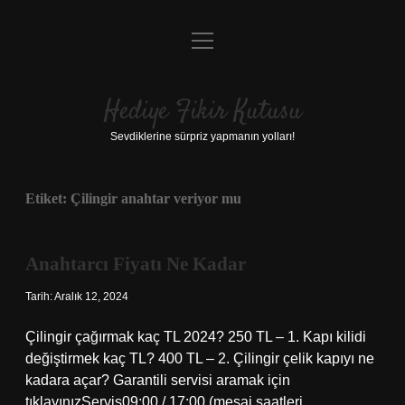
menüyü
Anasayfa
aç
Gizlilik Politikası
Hediye Fikir Kutusu
Yasal Uyarı
Sevdiklerine sürpriz yapmanın yolları!
Hakkımızda
Etiket:
Çilingir anahtar veriyor mu
Anahtarcı Fiyatı Ne Kadar
Tarih: Aralık 12, 2024
Çilingir çağırmak kaç TL 2024? 250 TL – 1. Kapı kilidi
değiştirmek kaç TL? 400 TL – 2. Çilingir çelik kapıyı ne
kadara açar? Garantili servisi aramak için
tıklayınızServis09:00 / 17:00 (mesai saatleri