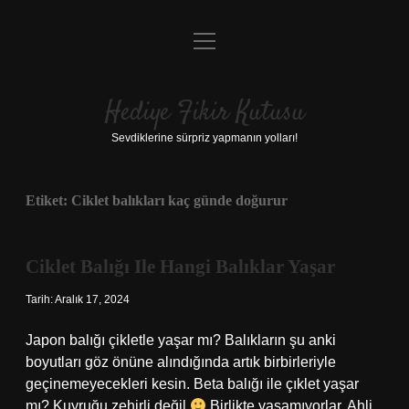
menüyü
Anasayfa
aç
Gizlilik Politikası
Hediye Fikir Kutusu
Yasal Uyarı
Sevdiklerine sürpriz yapmanın yolları!
Hakkımızda
Etiket:
Ciklet balıkları kaç günde doğurur
Ciklet Balığı Ile Hangi Balıklar Yaşar
Tarih: Aralık 17, 2024
Japon balığı çikletle yaşar mı? Balıkların şu anki
boyutları göz önüne alındığında artık birbirleriyle
geçinemeyecekleri kesin. Beta balığı ile çıklet yaşar
mı? Kuyruğu zehirli değil
Birlikte yaşamıyorlar. Ahli