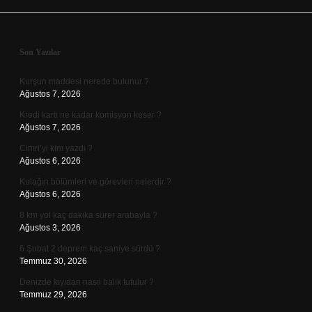
Sidebar
Son Yazılar
Kurşun maddesi nerede bulunur ?
Ağustos 7, 2026
Kredi kartı ne kadar komisyon keser ?
Ağustos 7, 2026
Cimri’yi kim yazdı ?
Ağustos 6, 2026
Kulağın bölümleri ve görevleri nelerdir ?
Ağustos 6, 2026
8 km yol kaç dakika sürer arabayla ?
Ağustos 3, 2026
6 Şubat 2 deprem kaç saniye sürdü ?
Temmuz 30, 2026
Denizde kıyıdan nasıl balık tutulur ?
Temmuz 29, 2026