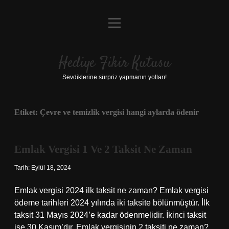
menüyü
Anasayfa
aç
Gizlilik Politikası
Hediye Fikir Kutusu
Yasal Uyarı
Sevdiklerine sürpriz yapmanın yolları!
Hakkımızda
Etiket:
Çevre ve temizlik vergisi hangi aylarda ödenir
Emlak Vergisi 1 Ve 2 Taksit Ne Zaman
Tarih: Eylül 18, 2024
Emlak vergisi 2024 ilk taksit ne zaman? Emlak vergisi
ödeme tarihleri ​​2024 yılında iki taksite bölünmüştür. İlk
taksit 31 Mayıs 2024’e kadar ödenmelidir. İkinci taksit
ise 30 Kasım’dır. Emlak vergisinin 2 taksiti ne zaman?